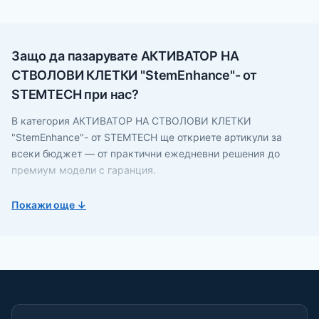
Защо да пазарувате АКТИВАТОР НА
СТВОЛОВИ КЛЕТКИ "StemEnhance"- от
STEMTECH при нас?
В категория АКТИВАТОР НА СТВОЛОВИ КЛЕТКИ
"StemEnhance"- от STEMTECH ще откриете артикули за
всеки бюджет — от практични ежедневни решения до
премиум модели с гаранция.
Всички продукти са структурирани с филтри по марка,
Покажи още ↓
цена и наличност.
Поръчките се обработват бързо, с опция за наложен
платеж и фактура с ДДС за фирми.