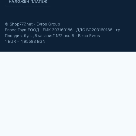
НАЛОЖЕН ПЛАТЕЖ
© Shop777.net · Evros Group
Еврос Груп ЕООД · ЕИК 203160186 · ДДС BG203160186 · гр.
Пловдив, бул. „България“ №2, вх. Б · Bizco Evros
1 EUR = 1,95583 BGN