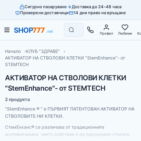
Сигурно пазаруване
Доставка до 24–48 часа
Проверени доставчици
14 дни право на връщане
Профил
Любими
К
Начало
КЛУБ "ЗДРАВЕ"
АКТИВАТОР НА СТВОЛОВИ КЛЕТКИ "StemEnhance"- от
STEMTECH
АКТИВАТОР НА СТВОЛОВИ КЛЕТКИ
"StemEnhance"- от STEMTECH
2 продукта
"StemEnhance ® " e ПЪРВИЯТ ПАТЕНТОВАН АКТИВАТОР НА
СТВОЛОВИТЕ НИ КЛЕТКИ.
СтемЕнханс® се различава от традиционните
мултивитамини, чието действие е да подхранват старите