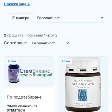
клетки. Вместо това, СтемЕнханс® подпомага естественото
Покажи още ↓
отделяне на зрели стволови клетки- клетките "майки",
които подържат тъканта като се трансформират в нови
Сортиране:
здрави клетки. За съвършенно здраве - АКТИВАТОР НА
Филтри
СТВОЛОВИ КЛЕТКИ "StemEnhance"- от STEMTECH !
2
продукта
· Показани
1–2
от 2
Сортиране:
Ново
Ново
По подразбиране
"StemEnhance"- от
STEMTECH