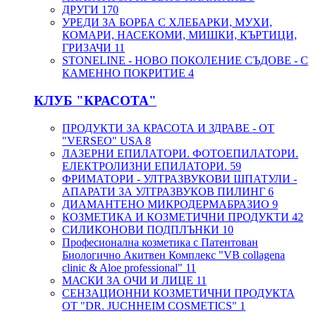
ДРУГИ
170
УРЕДИ ЗА БОРБА С ХЛЕБАРКИ, МУХИ,
КОМАРИ, НАСЕКОМИ, МИШКИ, КЪРТИЦИ,
ГРИЗАЧИ
11
STONELINE - НОВО ПОКОЛЕНИЕ СЪДОВЕ - С
КАМЕННО ПОКРИТИЕ
4
КЛУБ "КРАСОТА"
ПРОДУКТИ ЗА КРАСОТА И ЗДРАВЕ - ОТ
"VERSEO" USA
8
ЛАЗЕРНИ ЕПИЛАТОРИ. ФОТОЕПИЛАТОРИ.
ЕЛЕКТРОЛИЗНИ ЕПИЛАТОРИ.
59
ФРИМАТОРИ - УЛТРАЗВУКОВИ ШПАТУЛИ -
АПАРАТИ ЗА УЛТРАЗВУКОВ ПИЛИНГ
6
ДИАМАНТЕНО МИКРОДЕРМАБРАЗИО
9
КОЗМЕТИКА И КОЗМЕТИЧНИ ПРОДУКТИ
42
СИЛИКОНОВИ ПОДПЛЪНКИ
10
Професионална козметика с Патентован
Биологично Акитвен Комплекс "VB collagena
clinic & Aloe professional"
11
МАСКИ ЗА ОЧИ И ЛИЦЕ
11
СЕНЗАЦИОННИ КОЗМЕТИЧНИ ПРОДУКТА
ОТ "DR. JUCHHEIM COSMETICS"
1