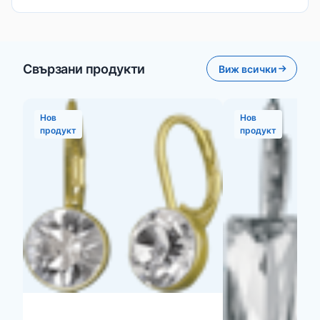
Свързани продукти
Виж всички
Нов
Нов
продукт
продукт