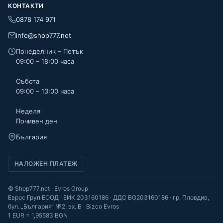
КОНТАКТИ
0878 174 971
info@shop777.net
Понеделник – Петък
09:00 – 18:00 часа
Събота
09:00 – 13:00 часа
Неделя
Почивен ден
България
НАЛОЖЕН ПЛАТЕЖ
© Shop777.net · Evros Group
Еврос Груп ЕООД · ЕИК 203160186 · ДДС BG203160186 · гр. Пловдив,
бул. „България“ №2, вх. Б · Bizco Evros
1 EUR = 1,95583 BGN