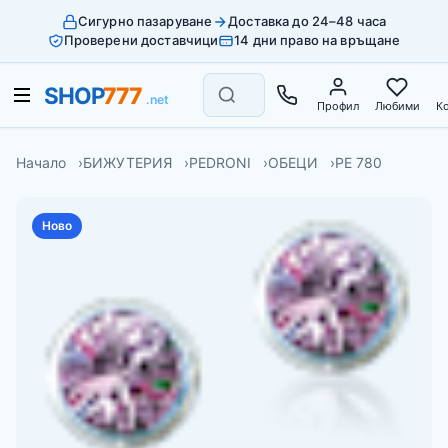
Сигурно пазаруване
Доставка до 24–48 часа
Проверени доставчици
14 дни право на връщане
Профил
Любими
К
Начало
БИЖУТЕРИЯ
PEDRONI
ОБЕЦИ
PE 780
Ново