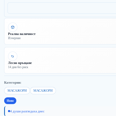
Реална наличност
Изчерпан
Лесно връщане
14 дни без риск
Категории:
МАСАЖОРИ
МАСАЖОРИ
Ново
4 души разгледаха днес