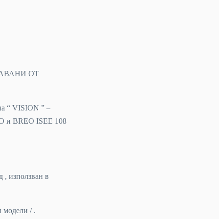
АВАНИ ОТ
ла “ VISION ” –
AO и BREO ISEE 108
 , използван в
 модели / .