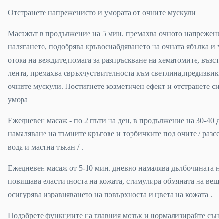
Отстранете напрежението и умората от очните мускули
Масажът в продължение на 5 мин. премахва очното напрежен
налягането, подобрява кръвоснабдяването на очната ябълка и
отока на веждите,помага за разпръскване на хематомите, възс
лента, премахва свръхчуствителноста към светлина,предизвик
очните мускули. Постигнете козметичен ефект и отстранете с
умора
Ежедневен масаж - по 2 пъти на ден, в продължение на 30-40 
намаляване на тъмните кръгове и торбичките под очите / разс
вода и мастна тъкан / .
Ежедневен масаж от 5-10 мин. дневно намалява дълбочината н
повишава еластичноста на кожата, стимулира обмяната на веще
осигурява изравняването на повърхноста и цвета на кожата .
Подобрете функциите на главния мозък и нормализирайте сън