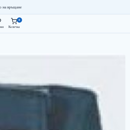
о на връщане
0
ми
Количка