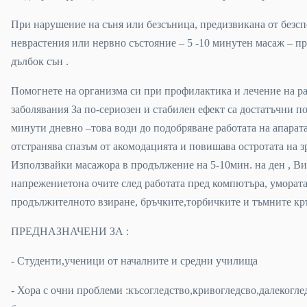
При нарушение на съня или безсъница, предизвикана от безсп
неврастения или нервно състояние – 5 -10 минутен масаж – п
дълбок сън .
Помогнете на организма си при профилактика и лечение на р
заболявания За по-сериозен и стабилен ефект са достатъчни по 
минути дневно –това води до подобряване работата на апарата
отстранява спазъм от акомодацията и повишава остротата на з
Използвайки масажора в продължение на 5-10мин. на ден , Ви
напрежениетона очите след работата пред компютъра, умората
продължителното взиране, бръчките,торбичките и тъмните кръ
ПРЕДНАЗНАЧЕНИ ЗА :
- Студенти,ученици от началните и средни училища
- Хора с очни проблеми :късогледство,кривогледсво,далекогле