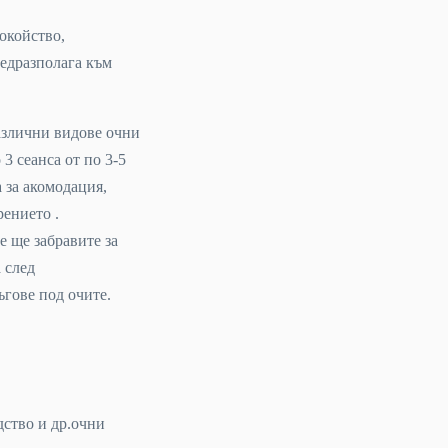
окойство,
редразполага към
азлични видове очни
3 сеанса от по 3-5
 за акомодация,
рението .
е ще забравите за
 след
гове под очите.
дство и др.очни