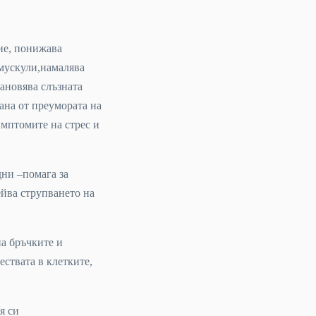
ие, понижава
 мускули,намалява
тановява слъзната
ана от преумората на
имптомите на стрес и
дни –помага за
ейва струпването на
а бръчките и
ствата в клетките,
я си