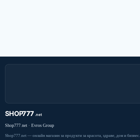
Shop777.net · Evros Group
Shop777.net — онлайн магазин за продукти за красота, здраве, дом и бизнес.