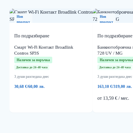
Нов
Нов
продукт
продукт
По подразбиране
По подразбиране
Смарт Wi-Fi Контакт Broadlink
Банкнотоброячна
Contros SP3S
728 UV / MG
Наличен за поръчка
Наличен за поръчка
Доставка до 24–48 часа
Доставка до 24–48 часа
3 души разгледаха днес
3 души разгледаха днес
30,68 €
/
60,00 лв.
163,10 €
/
319,00 лв.
от 13,59 € / мес.