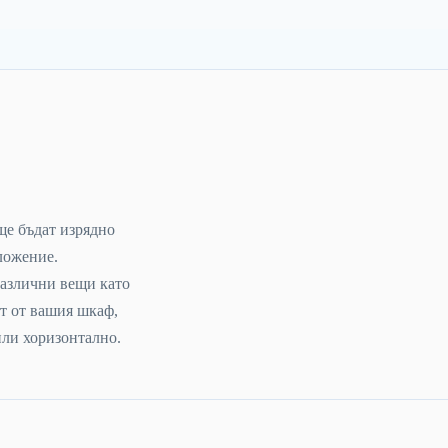
ще бъдат изрядно
ложение.
 различни вещи като
ст от вашия шкаф,
или хоризонтално.