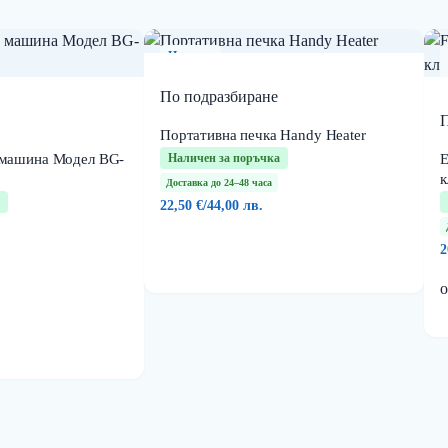
Нов
продукт
По подразбиране
П
Портативна печка Handy Heater
 машина Модел BG-
Наличен за поръчка
Е
к
Доставка до 24–48 часа
22,50 €
/
44,00 лв.
2
о