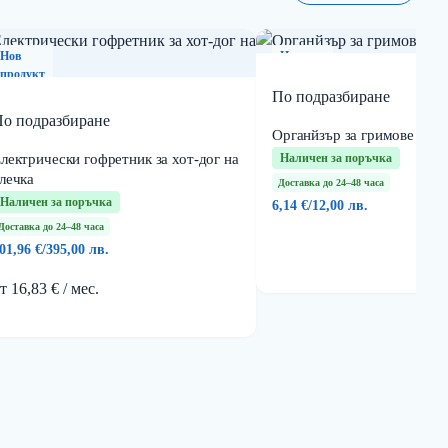
Нов
Нов
продукт
продукт
По подразбиране
о подразбиране
Органйзър за гримове и че
лектрически гофретник за хот-дог на
Наличен за поръчка
лечка
Доставка до 24–48 часа
Наличен за поръчка
6,14 €
/
12,00 лв.
Доставка до 24–48 часа
01,96 €
/
395,00 лв.
т 16,83 € / мес.