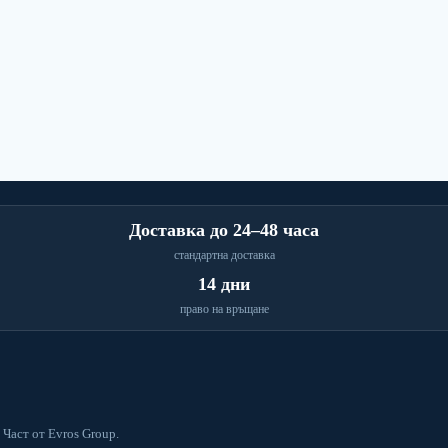
Доставка до 24–48 часа
стандартна доставка
14 дни
право на връщане
 Част от Evros Group.