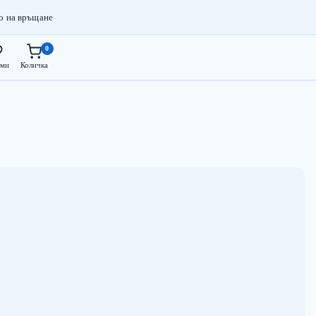
о на връщане
0
ми
Количка