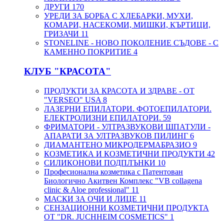
ДРУГИ
170
УРЕДИ ЗА БОРБА С ХЛЕБАРКИ, МУХИ,
КОМАРИ, НАСЕКОМИ, МИШКИ, КЪРТИЦИ,
ГРИЗАЧИ
11
STONELINE - НОВО ПОКОЛЕНИЕ СЪДОВЕ - С
КАМЕННО ПОКРИТИЕ
4
КЛУБ "КРАСОТА"
ПРОДУКТИ ЗА КРАСОТА И ЗДРАВЕ - ОТ
"VERSEO" USA
8
ЛАЗЕРНИ ЕПИЛАТОРИ. ФОТОЕПИЛАТОРИ.
ЕЛЕКТРОЛИЗНИ ЕПИЛАТОРИ.
59
ФРИМАТОРИ - УЛТРАЗВУКОВИ ШПАТУЛИ -
АПАРАТИ ЗА УЛТРАЗВУКОВ ПИЛИНГ
6
ДИАМАНТЕНО МИКРОДЕРМАБРАЗИО
9
КОЗМЕТИКА И КОЗМЕТИЧНИ ПРОДУКТИ
42
СИЛИКОНОВИ ПОДПЛЪНКИ
10
Професионална козметика с Патентован
Биологично Акитвен Комплекс "VB collagena
clinic & Aloe professional"
11
МАСКИ ЗА ОЧИ И ЛИЦЕ
11
СЕНЗАЦИОННИ КОЗМЕТИЧНИ ПРОДУКТА
ОТ "DR. JUCHHEIM COSMETICS"
1