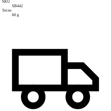
SKU
SB442
Тегло
60 g