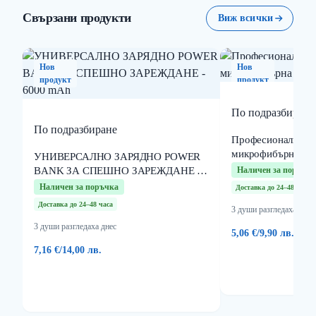
Свързани продукти
Виж всички
Нов
Нов
продукт
продукт
По подразбиране
По подразбиране
Професионална ун
микрофибърна кър
УНИВЕРСАЛНО ЗАРЯДНО POWER
BANK ЗА СПЕШНО ЗАРЕЖДАНЕ -
Наличен за поръчка
6000 mAh
Наличен за поръчка
Доставка до 24–48 часа
Доставка до 24–48 часа
3 души разгледаха днес
3 души разгледаха днес
5,06 €
/
9,90 лв.
7,16 €
/
14,00 лв.