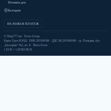
Почивен ден
България
НАЛОЖЕН ПЛАТЕЖ
© Shop777.net · Evros Group
Еврос Груп ЕООД · ЕИК 203160186 · ДДС BG203160186 · гр. Пловдив, бул.
„България“ №2, вх. Б · Bizco Evros
1 EUR = 1,95583 BGN