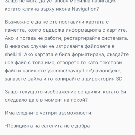
Защо не мога да установя мобилна навигация
когато кликна върху икона Navigation?
Възможно е да не сте поставили картата с
паметта, която съдържа информацията с картите.
Ако и тогава не работи, рестартирайте системата.
В никакъв случай не изтривайте файловете в
shell.ini. Ако картата е била форматирана, създайте
нов файл с това име, отворете го като текстови
файл и напишете \sdmmc\navigation\navione\exe,
запазете файла и го копирайте в директория SD.
Защо текущото изображение се движи, когато би
следвало да е в момент на покой?
Има следните четири възможности:
-Позицията на сателита не е добра