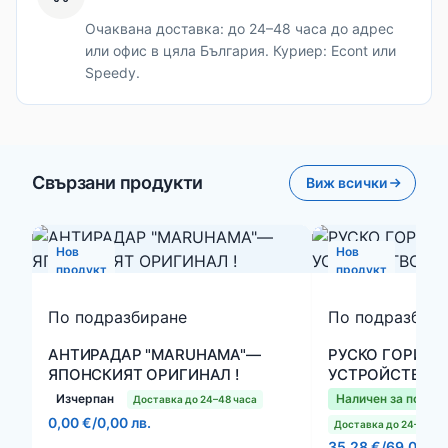
Очаквана доставка: до 24–48 часа до адрес
или офис в цяла България. Куриер: Econt или
Speedy.
Свързани продукти
Виж всички
Нов
Нов
продукт
продукт
По подразбиране
По подразбир
АНТИРАДАР "MARUHAMA"—
РУСКО ГОРИВО
ЯПОНСКИЯТ ОРИГИНАЛ !
УСТРОЙСТВО "
Изчерпан
Наличен за поръч
Доставка до 24–48 часа
0,00 €
/
0,00 лв.
Доставка до 24–48 ча
35,28 €
/
69,00 лв