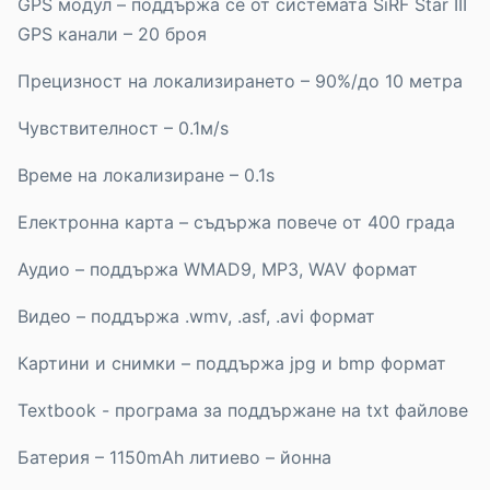
GPS модул – поддържа се от системата SiRF Star III
GPS канали – 20 броя
Прецизност на локализирането – 90%/до 10 метра
Чувствителност – 0.1м/s
Време на локализиране – 0.1s
Електронна карта – съдържа повече от 400 града
Аудио – поддържа WMAD9, MP3, WAV формат
Видео – поддържа .wmv, .asf, .avi формат
Картини и снимки – поддържа jpg и bmp формат
Textbook - програма за поддържане на txt файлове
Батерия – 1150mAh литиево – йонна