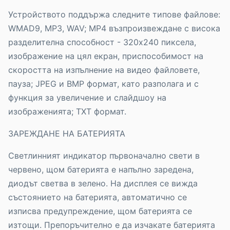
Устройството поддържа следните типове файлове:
WMAD9, MP3, WAV; MP4 възпроизвеждане с висока
разделителна способност - 320x240 пиксела,
изображение на цял екран, приспособимост на
скоростта на изпълнение на видео файловете,
пауза; JPEG и BMP формат, като разполага и с
функция за увеличение и слайдшоу на
изображенията; TXT формат.
ЗАРЕЖДАНЕ НА БАТЕРИЯТА
Светлинният индикатор първоначално свети в
червено, щом батерията е напълно заредена,
диодът светва в зелено. На дисплея се вижда
състоянието на батерията, автоматично се
изписва предупреждение, щом батерията се
изтощи. Препоръчително е да изчакате батерията