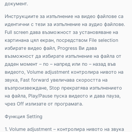
документ.
Инструкциите за изпълнение на видео файлове са
идентични с тези за изпълнение на аудио файлове.
Full screen дава възможност за установяване на
картинана цял екран, посредством File selection
избирате видео файл, Progress Ви дава
възможност да избирате изпълнение на файла от
даден момент – по – напред или по – назад във
видеото, Volume adjustment контролира нивото на
звука, Fast forward увеличава скоростта на
възпроизвеждане, Stop прекратява изпълнението
на файла, Play/Pause пуска видеото и дава пауза,
чрез Off излизате от програмата.
Функция Setting
1. Volume adjustment – контролира нивото на звука