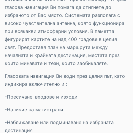
гласова навигация Ви помага да стигнете до
избраното от Вас място. Системата разполага с
високо чувствителна антенна, която функционира
при всякакви атмосферни условия. В паметта
фигурират картите на над 400 градове в целия
свят. Предоставя план на маршрута между
началната и крайната дестинация, местата през
които минавате и тези, които заобикаляте.
Гласовата навигация Ви води през целия път, като
индикира включително и :
-Пресичане, входове и изходи
-Наличие на магистрали
-Наближаване или подминаване на избраната
дестинация