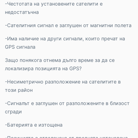
-Честотата на установените сателити е
недостатъчна
-Сателитния сигнал е заглушен от магнитни полета
-Има наличие на други сигнали, които пречат на
GPS сигнала
Защо понякога отнема дълго време за да се
локализира позицията на GPS?
-Несиметрично разположение на сателитите в
този район
-Сигналът е заглушен от разположените в близост
сгради
-Батерията е изтощена
-Позицията е отдалечена от предната установена