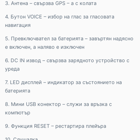
3. Антена – свързва GPS – a с колата
4. Бутон VOICE – избор на глас за гласовата
навигация
5. Превключвател за батерията – завъртян надясно
е включен, а наляво е изключен
6. DC IN извод – свързва зарядното устройство с
уреда
7. LED дисплей – индикатор за състоянието на
батерията
8. Мини USB конектор – служи за връзка с
компютър
9. Функция RESET – рестартира плейъра
10. Слушалка