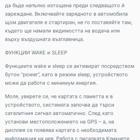
да бъде напълно изтощена преди следващото й
зареждане. Включвайте зарядното в автомобила
щом двигателя е стартиран, не го поставяйте там,
където ще намали видимостта на водача или
върху въздушната възглавница.
ФУНКЦИИ WAKE и SLEEP
Функциите wake и sleep се активират посредством
бутон “power”, като в режим sleep, устройството
може да работи с минимум енергия.
Моля, уверете се, че картата с паметта е в
устройството, системата започва да търси
сателитния сигнал автоматично. След като
установи местоположението на GPS – a, на
дисплея се появява картата с необходимата
информация на нея. Работа с писалката Кликнете