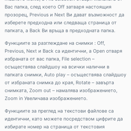
Вас папка, след което Off затваря настоящия
прозорец, Previous и Next Ви дават възможност да
изберете предходна или следваща страница от
папката, а Back Ви връща в предходната папка.
Функциите за разглеждане на снимки : Off,
Previous, Next и Back са идентични, а Open отваря
избраната от вас папка, File selection –
осъществява слайдшоу на всички налични в
папката снимки, Auto play – осъществява слайдшоу
от избраната снимка до края, Rotate – завърта
снимката, Zoom out – намалява изображението,
Zoom in Увеличава изображението.
Функциите за преглед на текстови файлове са
идентични, като можете посредством цифрите да
избирате номер на страница от текстовия