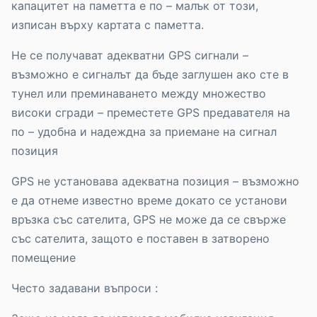
капацитет на паметта е по – малък от този,
изписан върху картата с паметта.
Не се получават адекватни GPS сигнали –
възможно е сигналът да бъде заглушен ако сте в
тунел или преминаването между множество
високи сгради – преместете GPS предавателя на
по – удобна и надеждна за приемане на сигнал
позиция
GPS не установава адекватна позиция – възможно
е да отнеме известно време докато се установи
връзка със сателита, GPS не може да се свърже
със сателита, защото е поставен в затворено
помещение
Често задавани въпроси :