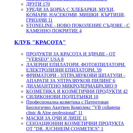
ДРУГИ
170
УРЕДИ ЗА БОРБА С ХЛЕБАРКИ, МУХИ,
КОМАРИ, НАСЕКОМИ, МИШКИ, КЪРТИЦИ,
ГРИЗАЧИ
11
STONELINE - НОВО ПОКОЛЕНИЕ СЪДОВЕ - С
КАМЕННО ПОКРИТИЕ
4
КЛУБ "КРАСОТА"
ПРОДУКТИ ЗА КРАСОТА И ЗДРАВЕ - ОТ
"VERSEO" USA
8
ЛАЗЕРНИ ЕПИЛАТОРИ. ФОТОЕПИЛАТОРИ.
ЕЛЕКТРОЛИЗНИ ЕПИЛАТОРИ.
59
ФРИМАТОРИ - УЛТРАЗВУКОВИ ШПАТУЛИ -
АПАРАТИ ЗА УЛТРАЗВУКОВ ПИЛИНГ
6
ДИАМАНТЕНО МИКРОДЕРМАБРАЗИО
9
КОЗМЕТИКА И КОЗМЕТИЧНИ ПРОДУКТИ
42
СИЛИКОНОВИ ПОДПЛЪНКИ
10
Професионална козметика с Патентован
Биологично Акитвен Комплекс "VB collagena
clinic & Aloe professional"
11
МАСКИ ЗА ОЧИ И ЛИЦЕ
11
СЕНЗАЦИОННИ КОЗМЕТИЧНИ ПРОДУКТА
ОТ "DR. JUCHHEIM COSMETICS"
1