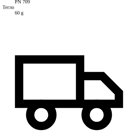
PN 709
Тегло
60 g