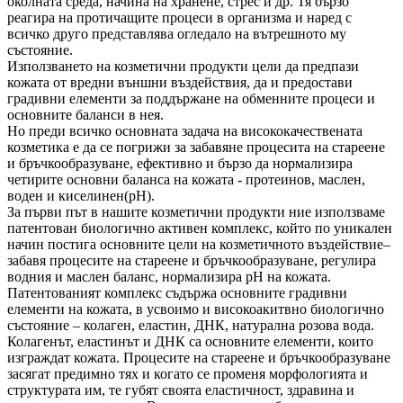
околната среда, начина на хранене, стрес и др. Тя бързо
реагира на протичащите процеси в организма и наред с
всичко друго представлява огледало на вътрешното му
състояние.
Използването на козметични продукти цели да предпази
кожата от вредни външни въздействия, да и предостави
градивни елементи за поддържане на обменните процеси и
основните баланси в нея.
Но преди всичко основната задача на висококачествената
козметика е да се погрижи за забавяне процесита на стареене
и бръчкообразуване, ефективно и бързо да нормализира
четирите основни баланса на кожата - протеинов, маслен,
воден и киселинен(рH).
За първи път в нашите козметични продукти ние използваме
патентован биологично активен комплекс, който по уникален
начин постига основните цели на козметичното въздействие–
забавя процесите на стареене и бръчкообразуване, регулира
водния и маслен баланс, нормализира рH на кожата.
Патентованият комплекс съдържа основните градивни
елементи на кожата, в усвоимо и високоакитвно биологично
състояние – колаген, еластин, ДНК, натурална розова вода.
Колагенът, еластинът и ДНК са основните елементи, които
изграждат кожата. Процесите на стареене и бръчкообразуване
засягат предимно тях и когато се променя морфологията и
структурата им, те губят своята еластичност, здравина и