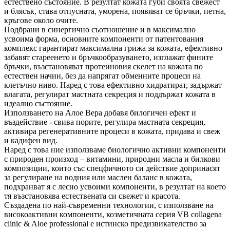
естествено състояние. В резултат кожата губи своята свежест
и блясък, става отпусната, уморена, появяват се бръчки, петна,
кръгове около очите.
Подбрани в синергично съотношение и в максимално
усвоима форма, основните компоненти от патентования
комплекс гарантират максимална грижа за кожата, ефективно
забавят стареенето и бръчкообразуването, изглажат фините
бръчки, възстановяват протеиновия скелет на кожата по
естествен начин, без да напрягат обменните процеси на
клетъчно ниво. Наред с това ефективно хидратират, задържат
влагата, регулират мастната секреция и поддържат кожата в
идеално състояние.
Използването на Алое Вера добавя билогичен ефект и
въздействие - свива порите, регулира мастната секреция,
активира регенеративните процеси в кожата, придава и свеж
и кадифен вид.
Наред с това ние използваме биологично активни компоненти
с природен произход – витамини, природни масла и билкови
композиции, които със спецфичното си действие допринасят
за регулиране на водния или маслен баланс в кожата,
подхранват я с лесно усвоими компоненти, в резултат на което
тя възстановява естествената си свежет и красота.
Създадена по най-съвременни технологии, с използване на
високоактивни компоненти, козметичната серия VB collagena
clinic & Aloe professional е истинско предизвикателство за