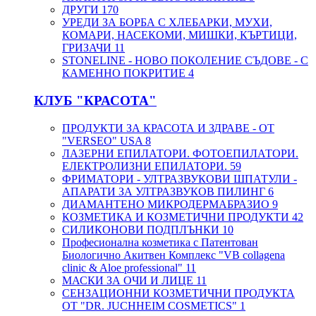
ДРУГИ
170
УРЕДИ ЗА БОРБА С ХЛЕБАРКИ, МУХИ,
КОМАРИ, НАСЕКОМИ, МИШКИ, КЪРТИЦИ,
ГРИЗАЧИ
11
STONELINE - НОВО ПОКОЛЕНИЕ СЪДОВЕ - С
КАМЕННО ПОКРИТИЕ
4
КЛУБ "КРАСОТА"
ПРОДУКТИ ЗА КРАСОТА И ЗДРАВЕ - ОТ
"VERSEO" USA
8
ЛАЗЕРНИ ЕПИЛАТОРИ. ФОТОЕПИЛАТОРИ.
ЕЛЕКТРОЛИЗНИ ЕПИЛАТОРИ.
59
ФРИМАТОРИ - УЛТРАЗВУКОВИ ШПАТУЛИ -
АПАРАТИ ЗА УЛТРАЗВУКОВ ПИЛИНГ
6
ДИАМАНТЕНО МИКРОДЕРМАБРАЗИО
9
КОЗМЕТИКА И КОЗМЕТИЧНИ ПРОДУКТИ
42
СИЛИКОНОВИ ПОДПЛЪНКИ
10
Професионална козметика с Патентован
Биологично Акитвен Комплекс "VB collagena
clinic & Aloe professional"
11
МАСКИ ЗА ОЧИ И ЛИЦЕ
11
СЕНЗАЦИОННИ КОЗМЕТИЧНИ ПРОДУКТА
ОТ "DR. JUCHHEIM COSMETICS"
1