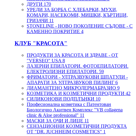
ДРУГИ
170
УРЕДИ ЗА БОРБА С ХЛЕБАРКИ, МУХИ,
КОМАРИ, НАСЕКОМИ, МИШКИ, КЪРТИЦИ,
ГРИЗАЧИ
11
STONELINE - НОВО ПОКОЛЕНИЕ СЪДОВЕ - С
КАМЕННО ПОКРИТИЕ
4
КЛУБ "КРАСОТА"
ПРОДУКТИ ЗА КРАСОТА И ЗДРАВЕ - ОТ
"VERSEO" USA
8
ЛАЗЕРНИ ЕПИЛАТОРИ. ФОТОЕПИЛАТОРИ.
ЕЛЕКТРОЛИЗНИ ЕПИЛАТОРИ.
59
ФРИМАТОРИ - УЛТРАЗВУКОВИ ШПАТУЛИ -
АПАРАТИ ЗА УЛТРАЗВУКОВ ПИЛИНГ
6
ДИАМАНТЕНО МИКРОДЕРМАБРАЗИО
9
КОЗМЕТИКА И КОЗМЕТИЧНИ ПРОДУКТИ
42
СИЛИКОНОВИ ПОДПЛЪНКИ
10
Професионална козметика с Патентован
Биологично Акитвен Комплекс "VB collagena
clinic & Aloe professional"
11
МАСКИ ЗА ОЧИ И ЛИЦЕ
11
СЕНЗАЦИОННИ КОЗМЕТИЧНИ ПРОДУКТА
ОТ "DR. JUCHHEIM COSMETICS"
1