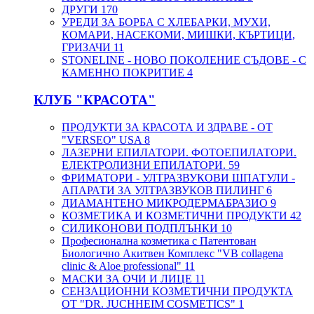
ДРУГИ
170
УРЕДИ ЗА БОРБА С ХЛЕБАРКИ, МУХИ,
КОМАРИ, НАСЕКОМИ, МИШКИ, КЪРТИЦИ,
ГРИЗАЧИ
11
STONELINE - НОВО ПОКОЛЕНИЕ СЪДОВЕ - С
КАМЕННО ПОКРИТИЕ
4
КЛУБ "КРАСОТА"
ПРОДУКТИ ЗА КРАСОТА И ЗДРАВЕ - ОТ
"VERSEO" USA
8
ЛАЗЕРНИ ЕПИЛАТОРИ. ФОТОЕПИЛАТОРИ.
ЕЛЕКТРОЛИЗНИ ЕПИЛАТОРИ.
59
ФРИМАТОРИ - УЛТРАЗВУКОВИ ШПАТУЛИ -
АПАРАТИ ЗА УЛТРАЗВУКОВ ПИЛИНГ
6
ДИАМАНТЕНО МИКРОДЕРМАБРАЗИО
9
КОЗМЕТИКА И КОЗМЕТИЧНИ ПРОДУКТИ
42
СИЛИКОНОВИ ПОДПЛЪНКИ
10
Професионална козметика с Патентован
Биологично Акитвен Комплекс "VB collagena
clinic & Aloe professional"
11
МАСКИ ЗА ОЧИ И ЛИЦЕ
11
СЕНЗАЦИОННИ КОЗМЕТИЧНИ ПРОДУКТА
ОТ "DR. JUCHHEIM COSMETICS"
1