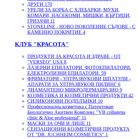
ДРУГИ
170
УРЕДИ ЗА БОРБА С ХЛЕБАРКИ, МУХИ,
КОМАРИ, НАСЕКОМИ, МИШКИ, КЪРТИЦИ,
ГРИЗАЧИ
11
STONELINE - НОВО ПОКОЛЕНИЕ СЪДОВЕ - С
КАМЕННО ПОКРИТИЕ
4
КЛУБ "КРАСОТА"
ПРОДУКТИ ЗА КРАСОТА И ЗДРАВЕ - ОТ
"VERSEO" USA
8
ЛАЗЕРНИ ЕПИЛАТОРИ. ФОТОЕПИЛАТОРИ.
ЕЛЕКТРОЛИЗНИ ЕПИЛАТОРИ.
59
ФРИМАТОРИ - УЛТРАЗВУКОВИ ШПАТУЛИ -
АПАРАТИ ЗА УЛТРАЗВУКОВ ПИЛИНГ
6
ДИАМАНТЕНО МИКРОДЕРМАБРАЗИО
9
КОЗМЕТИКА И КОЗМЕТИЧНИ ПРОДУКТИ
42
СИЛИКОНОВИ ПОДПЛЪНКИ
10
Професионална козметика с Патентован
Биологично Акитвен Комплекс "VB collagena
clinic & Aloe professional"
11
МАСКИ ЗА ОЧИ И ЛИЦЕ
11
СЕНЗАЦИОННИ КОЗМЕТИЧНИ ПРОДУКТА
ОТ "DR. JUCHHEIM COSMETICS"
1