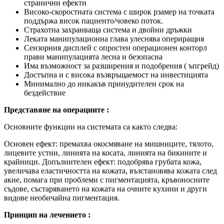
странични ефекти
Високо-скоростната система с широк рзамер на точката
поддържа висок пациенто/човеко поток.
Страхотна захранваща система и двойни дръжки
Леката манипулационна глава улеснява опериращия
Сензорния дисплей с опростен операционен конторл
прави манипулацията лесна и безопасна
Има възможност за разширения и подобрения ( ъпгрейд)
Достъпна и с висока възвръщаемост на инвестицията
Минимално до никакъв принудителен срок на
бездействие
Представяне на операциите :
Основните функции на системата са както следва:
Основен ефект: премахва окосмяване на мишниците, тялото,
лицевите устни, линията на косата, линията на бикините и
крайници. Допълнителен ефект: подобрява грубата кожа,
увеличава еластичността на кожата, възстановява кожата след
акне, помага при проблеми с пигментацията, кръвоносните
съдове, състаряването на кожата на очните кухини и други
видове необичайна пигментация.
Принцип на лечението :