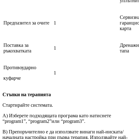
уплътни
Сервизн
Предпазител за очите
1
гаранци
карта
Поставка за
Дренажн
1
ръкохватката
тапа
Противоударно
1
куфарче
Стъпки на терапията
Стартирайте системата.
A) Изберете подходящата програма като натиснете
“program1”, “program2”или “program3”.
B) Препоръчително е да използвате винаги най-ниската/
началната настройка при първа терапия. Използвайте най-