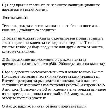
H) След края на терапията си запишете манипулационните
параметри на всеки клиент.
Тест на кожата
Тестът на кожата е от голямо значение за безопасността на
клиента. Детайлите са следните:
1) Тестът на кожата трябва да бъде направен преди терапията,
ако за първи път клиентът се подлага на терапия. Тестовия
участък трябва да бъде под ушите или други места от кожата,
които не са видими.
2) За премахване на окосмението с ръкохватакта за
премахване на окосмението (640-1200nmдължина на вълната):
Първо, одрежете косъма/окосмението и оставете само 1-2 mm.
Почистете тестовия участък и нанесете съединителния гел.
Вземете третиращата ръкохватка от поставката и насочете
светлинният излъчвател към тестовия участък. Изстреляйте 2-
3 импулса (Позволено е 1/3 от големината на точката да излезе
извън третираната зона.) и изчакайте 2-3 минути, за да
огледате тестовия участък:
Ø Ако до няколко минути се появи подуване и/или