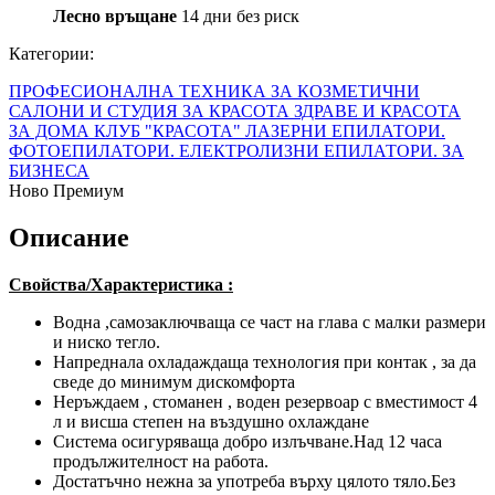
Лесно връщане
14 дни без риск
Категории:
ПРОФЕСИОНАЛНА ТЕХНИКА ЗА КОЗМЕТИЧНИ
САЛОНИ И СТУДИЯ ЗА КРАСОТА
ЗДРАВЕ И КРАСОТА
ЗА ДОМА
КЛУБ "КРАСОТА"
ЛАЗЕРНИ ЕПИЛАТОРИ.
ФОТОЕПИЛАТОРИ. ЕЛЕКТРОЛИЗНИ ЕПИЛАТОРИ.
ЗА
БИЗНЕСА
Ново
Премиум
Описание
Свойства/Характеристика :
Водна ,самозаключваща се част на глава с малки размери
и ниско тегло.
Напреднала охладаждаща технология при контак , за да
сведе до минимум дискомфорта
Неръждаем , стоманен , воден резервоар с вместимост 4
л и висша степен на въздушно охлаждане
Система осигуряваща добро излъчване.Над 12 часа
продължителност на работа.
Достатъчно нежна за употреба върху цялото тяло.Без