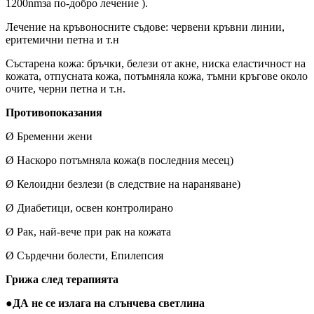
1200nmза по-добро лечение ).
Лечение на кръвоносните съдове: червени кръвни линии,
еритемични петна и т.н
Състарена кожа: бръчки, белези от акне, ниска еластичност на
кожата, отпусната кожа, потъмняла кожа, тъмни кръгове около
очите, черни петна и т.н.
Противопоказания
Ø Бременни жени
Ø Наскоро потъмняла кожа(в последния месец)
Ø Келоидни безлези (в следствие на нараняване)
Ø Диабетици, освен контролирано
Ø Рак, най-вече при рак на кожата
Ø Сърдечни болести, Епилепсия
Грижа след терапията
●ДА не се излага на слънчева светлина