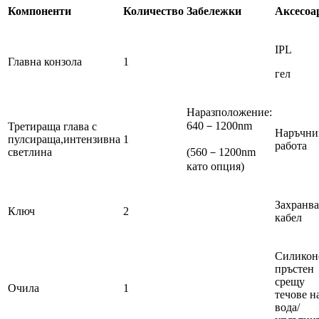
Компоненти
Количество
Забележки
Аксесоа
IPL
Главна конзола
1
гел
Наразположение:
640－1200nm
Третираща глава с
Наръчни
пулсираща,интензивна
1
работа
светлина
(560－1200nm
като опция)
Захранв
Ключ
2
кабел
Силикон
пръстен
срещу
Очила
1
течове н
вода/