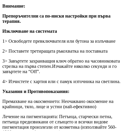
Внимание:
Препоръчителни са по-ниски настройки при първа
терапия.
Изключване на системата
1> Освободете превключвателя или бутона за излъчване
2> Поставете третиращата ръкохватка на поставката
3> Завъртете захранващия ключ обратно на часовниковата
стрелка на първа степен.Изчакайте няколко секунди и го
завъртете на “Off”.
4> Изчистете с хартия или с памук източника на светлина.
Указания и Противопоказания
:
Премахване на окосмението: Неочаквано окосмение на
крайници, тяло, лице и устни (най-ефективно)
Лечение на пигментацията: Петънца, старчески петна,
петънца предизвикани от слънцето и всички видове
пигментация произлезли от козметика (използвайте 560-