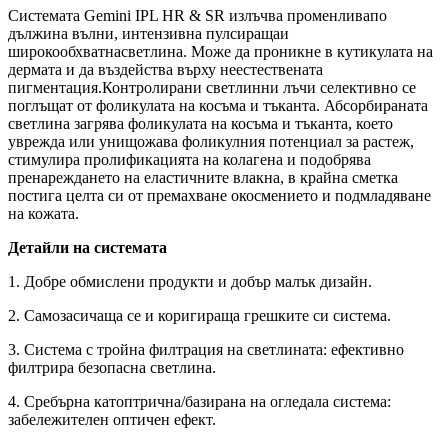
Системата Gemini IPL HR & SR излъчва променливапо
дължина вълни, интензивна пулсиращаи
широкообхватнасветлина. Може да проникне в кутикулата на
дермата и да въздейства върху неестествената
пигментация.Контролирани светлинни лъчи селективно се
поглъщат от фоликулата на косъма и тъканта. Абсорбираната
светлина загрява фоликулата на косъма и тъканта, което
уврежда или унищожава фоликулния потенциал за растеж,
стимулира пролификацията на колагена и подобрява
пренареждането на еластичните влакна, в крайна сметка
постига целта си от премахване окосмението и подмладяване
на кожата.
Детайли на системата
1. Добре обмислени продукти и добър малък дизайн.
2. Самозасичаща се и коригираща грешките си система.
3. Система с тройна филтрация на светлината: ефективно
филтрира безопасна светлина.
4. Сребърна катоптрична/базирана на огледала система:
забележителен оптичен ефект.