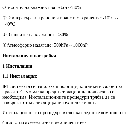
Относителна влажност за работа≤80%
②Температура за транспортиране и съхранение: -10℃～
+40℃
③Относителна влажност: ≤80%
④Атмосферно налягане: 500hPa～1060hP
Инсталация и настройка
1 Инсталация
1.1 Инсталация
:
IPLсистемата се използва в болници, клиники и салони за
красота. Само малка прединсталационна подготовка е
необходима. Инсталационните процедури трябва да се
извършат от квалифицирани технически лица.
Инсталационната процедура включва следните компоненти:
Списък на аксесоарите и компонентите :