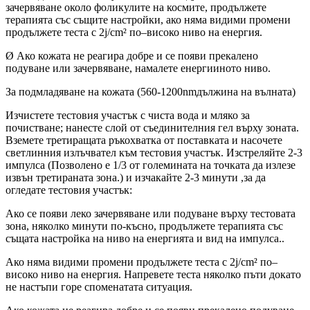
зачервяване около фоликулите на космите, продължете
терапията със същите настройки, ако няма видими промени
продължете теста с 2j/cm² по–високо ниво на енергия.
Ø Ако кожата не реагира добре и се появи прекалено
подуване или зачервяване, намалете енергииното ниво.
За подмладяване на кожата (560-1200nmдължина на вълната)
Изчистете тестовия участък с чиста вода и мляко за
почистване; нанесте слой от съединителния гел върху зоната.
Вземете третиращата ръкохватка от поставката и насочете
светлинния излъчвател към тестовия участък. Изстреляйте 2-3
импулса (Позволено е 1/3 от големината на точката да излезе
извън третираната зона.) и изчакайте 2-3 минути ,за да
огледате тестовия участък:
Ако се появи леко зачервяване или подуване върху тестовата
зона, няколко минути по-късно, продължете терапията със
същата настройка на ниво на енергията и вид на импулса..
Ако няма видими промени продължете теста с 2j/cm² по–
високо ниво на енергия. Напревете теста няколко пъти докато
не настъпи горе споменатата ситуация.