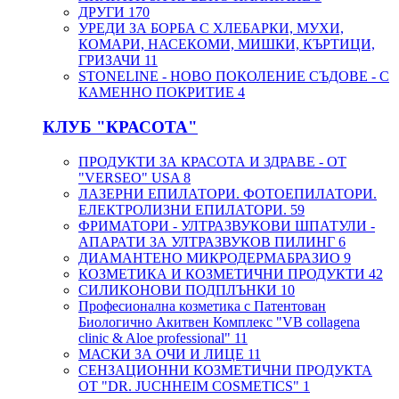
ДРУГИ
170
УРЕДИ ЗА БОРБА С ХЛЕБАРКИ, МУХИ,
КОМАРИ, НАСЕКОМИ, МИШКИ, КЪРТИЦИ,
ГРИЗАЧИ
11
STONELINE - НОВО ПОКОЛЕНИЕ СЪДОВЕ - С
КАМЕННО ПОКРИТИЕ
4
КЛУБ "КРАСОТА"
ПРОДУКТИ ЗА КРАСОТА И ЗДРАВЕ - ОТ
"VERSEO" USA
8
ЛАЗЕРНИ ЕПИЛАТОРИ. ФОТОЕПИЛАТОРИ.
ЕЛЕКТРОЛИЗНИ ЕПИЛАТОРИ.
59
ФРИМАТОРИ - УЛТРАЗВУКОВИ ШПАТУЛИ -
АПАРАТИ ЗА УЛТРАЗВУКОВ ПИЛИНГ
6
ДИАМАНТЕНО МИКРОДЕРМАБРАЗИО
9
КОЗМЕТИКА И КОЗМЕТИЧНИ ПРОДУКТИ
42
СИЛИКОНОВИ ПОДПЛЪНКИ
10
Професионална козметика с Патентован
Биологично Акитвен Комплекс "VB collagena
clinic & Aloe professional"
11
МАСКИ ЗА ОЧИ И ЛИЦЕ
11
СЕНЗАЦИОННИ КОЗМЕТИЧНИ ПРОДУКТА
ОТ "DR. JUCHHEIM COSMETICS"
1