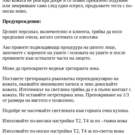
Ако кожата не реагира добре и се появи прекалено подуване
или зачервяване само след един изтрел, продължете теста с по-
ниско ниво.
Предупреждения:
Целият персонал, включително и клиента, трябва да носи
предпазни очила, когато ситемата се използва
Ако правите подмладяваща процедура на цялото лице,
започнете с корените на ушите / основата на ушите и после
преминете към остналите части на лицето.
Може да препокриете веднъж третиранта зона.
Поставете третиращата ръкохватка перпендикулярно на
кожата, оказвайте минимален натиск и леко докосвайте
кожата. Източникът на светлина трябва да е в пълен контакт с
кожата. Не оставяйте нетретирана зона. Препокриване на 1/3
от размера на мястото е позволено.
Подобре не насочвайте светлината към горната очна кухина.
Използвайте по-високи настройки T2, Т4 за по –тъмна кожа
Използвайте по-ниски настройки T2, T4 за по-светла кожа