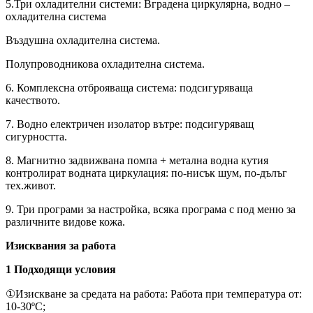
5.Три охладителни системи: Вградена циркулярна, водно –
охладителна система
Въздушна охладителна система.
Полупроводникова охладителна система.
6. Комплексна отброяваща система: подсигуряваща
качеството.
7. Водно електричен изолатор вътре: подсигуряващ
сигурността.
8. Магнитно задвижвана помпа + метална водна кутия
контролират водната циркулация: по-нисък шум, по-дълъг
тех.живот.
9. Три програми за настройка, всяка програма с под меню за
различните видове кожа.
Изисквания за работа
1 Подходящи условия
①Изискване за средата на работа: Работа при температура от:
10-30ºC;