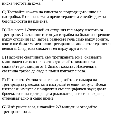
ниска честота за кожа.
C) Тествайте кожата на клиента за подходящото ниво на
настройка.Теста на кожата преди терапията е необходим за
безопасността на клиента.
D) Нанесете 1-2mmслой от студения гел върху мястото за
третиране. Светлинните импулси трабва да бъдат изстреляни
върху студения гел, затова разнесете гела само върху зоните,
които ще бъдат моментално третирани и започнете терапията
веднага. След това сложете гел върху друга зона.
E) Насочете светлината към третираната зона, оказвайте
минимален натиск и лекичко докосвайте кожата или
спазвайте дистанция от 1-2mmот кожата . Насочената
светлина трябва да бъде в пълен контакт с гела.
F) Натиснете бутона за излъчване, който се намира на
третиращата ръкохватка и изстреляйте един импулс. Всеки
изстрелян импулс е придружен със специфичен звук; двата
брояча, този на третиращата ръкохватка, и този на екрана,
отброяват едно и също време.
G) Избършете гела, изчакайте 2-3 минути и огледайте
третиранта зона.