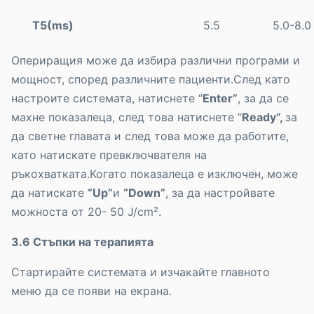
Т5(
ms)
5.5
5.0-8.0
Опериращия може да избира различни програми и
мощност, според различните пациенти.След като
настроите системата, натиснете “
Enter”
, за да се
махне показалеца, след това натиснете “
Ready”,
за
да светне главата и след това може да работите,
като натискате превключвателя на
ръкохватката.Когато показалеца е изключен, може
да натискате
“Up”
и
“Down”
, за да настройвате
можноста от 20- 50 J/cm².
3.6 Стъпки на терапията
Стартирайте системата и изчакайте главното
меню да се появи на екрана.