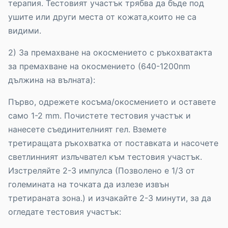
терапия. Тестовият участък трябва да бъде под
ушите или други места от кожата,които не са
видими.
2) За премахване на окосмението с ръкохватакта
за премахване на окосмението (640-1200nm
дължина на вълната):
Първо, одрежете косъма/окосмението и оставете
само 1-2 mm. Почистете тестовия участък и
нанесете съединителният гел. Вземете
третиращата ръкохватка от поставката и насочете
светлинният излъчвател към тестовия участък.
Изстреляйте 2-3 импулса (Позволено е 1/3 от
големината на точката да излезе извън
третираната зона.) и изчакайте 2-3 минути, за да
огледате тестовия участък: