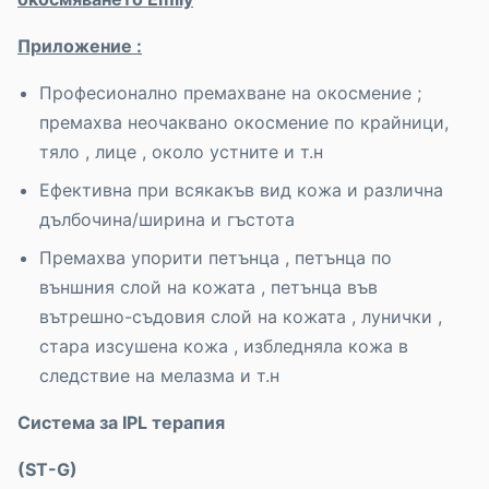
Приложение :
Професионално премахване на окосмение ;
премахва неочаквано окосмение по крайници,
тяло , лице , около устните и т.н
Ефективнa при всякакъв вид кожа и различна
дълбочина/ширина и гъстота
Премахва упорити петънца , петънца по
външния слой на кожата , петънца във
вътрешно-съдовия слой на кожата , лунички ,
стара изсушена кожа , избледняла кожа в
следствие на мелазма и т.н
Система за
IPL
терапия
(
ST-G)