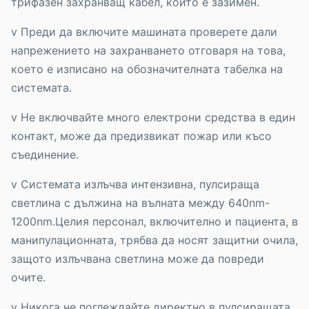
трифазен захранващ кабел, който е зазимен.
v Преди да включите машината проверете дали
напрежението на захранването отговаря на това,
което е изписано на обозначителната табелка на
системата.
v Не включвайте много електрони средства в един
контакт, може да предизвикат пожар или късо
съединение.
v Системата излъчва интензивна, пулсираща
светлина с дължина на вълната между 640nm-
1200nm.Целия персонал, включителнo и пациента, в
манипулационната, трябва да носят защитни очила,
защото излъчвана светлина може да повреди
очите.
v Никога не поглеждайте директно в пулсиращата