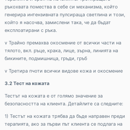
ръкохвата помества в себе си механизма, който
генерира интензивната пулсираща светлина и този,
който я насочва, замислени така, че да бъдат
експлоатирани с ръка.
v Трайно премахва окосмение от всички части на
тялото, вкл. ръце, крака, лице, зърна, линията на
бикините, подмишница, гръди, гръб
v Третира пчоти всички видове кожа и окосмение
3.2 Тест на кожата
Тестът на кожата е от голямо значение за
безопасността на клиента. Детайлите са следните:
1) Тестът на кожата трябва да бъде направен преди
терапията, ако за първи път клиента се подлага на