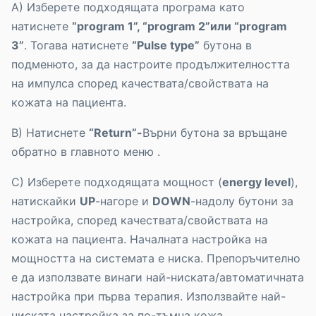
A) Изберете подходящата програма като
натиснете
“program 1”, “program 2”или “program
3”
. Тогава натиснете
“Pulse type”
бутона в
подменюто, за да настроите продължителността
на импулса според качествата/свойствата на
кожата на пациента.
B) Натиснете
“Return”-
Върни бутона за връщане
обратно в главното меню .
C) Изберете подходящата мощност (
energy level
),
натискайки
UP
-нагоре и
DOWN
-надолу бутони за
настройка, според качествата/свойствата на
кожата на пациента. Началната настройка на
мощността на системата е ниска. Препоръчително
е да използвате винаги най-ниската/автоматичната
настройка при първа терапия. Използвайте най-
ниската настройка за по-тъмна кожа.