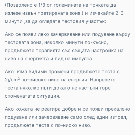
(Позволено е 1/3 от големината на точката да
излезе извън третираната зона.) и изчакайте 2-3
минути ,за да огледате тестовия участък:
Ако се появи леко зачервяване или подуване върху
тестовата зона, няколко минути по-късно,
продължете терапията със същата настройка на
ниво на енергията и вид на импулса..
Ако няма видими промени продължете теста с
2j/cm² по–високо ниво на енергия. Напревете
теста няколко пъти докато не настъпи горе
споменатата ситуация.
Ако кожата не реагира добре и се появи прекалено
подуване или зачервяване само след един изтрел,
продължете теста с по-ниско ниво.