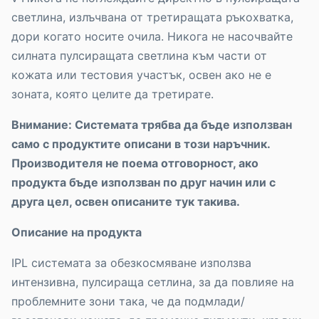
светлина, излъчвана от третиращата ръкохватка,
дори когато носите очила. Никога не насочвайте
силната пулсиращата светлина към части от
кожата или тестовия участък, освен ако не е
зоната, която целите да третирате.
Внимание: Системата трябва да бъде използван
само с продуктите описани в този наръчник.
Производителя не поема отговорност, ако
продукта бъде използван по друг начин или с
друга цел, освен описаните тук такива.
Описание на продукта
IPL системата за обезкосмяване използва
интензивна, пулсираща сетлина, за да повлияе на
проблемните зони така, че да подмлади/