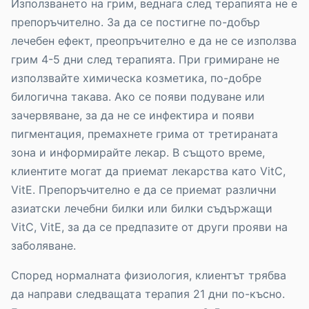
Използването на грим, веднага след терапията не е
препоръчително. За да се постигне по-добър
лечебен ефект, преопръчително е да не се използва
грим 4-5 дни след терапията. При гримиране не
използвайте химическа козметика, по-добре
билогична такава. Ако се появи подуване или
зачервяване, за да не се инфектира и появи
пигментация, премахнете грима от третираната
зона и информирайте лекар. В същото време,
клиентите могат да приемат лекарства като VitC,
VitE. Препоръчително е да се приемат различни
азиатски лечебни билки или билки съдържащи
VitC, VitE, за да се предпазите от други прояви на
заболяване.
Според нормалната физиология, клиентът трябва
да направи следващата терапия 21 дни по-късно.