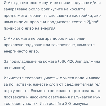
Ø Ако до няколко минути се появи подуване и/или
зачервяване около фоликулите на космите,
продължете терапията със същите настройки, ако
няма видими промени продължете теста с 2j/cm²
по–високо ниво на енергия.
Ø Ако кожата не реагира добре и се появи
прекалено подуване или зачервяване, намалете
енергииното ниво.
За подмладяване на кожата (560-1200nm дължина
на вълната)
Изчистете тестовия участък с чиста вода и мляко
за почистване; нанесте слой от съединителния гел
върху зоната. Вземете третиращата ръкохватка от
поставката и насочете светлинния излъчвател към
тестовия участък. Изстреляйте 2-3 импулса