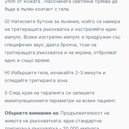
2mm от кожата . Насочената светлина трябва да
бъде в пълен контакт с гела.
G) Натиснете бутона за лъчение, който се намира
на третиращата ръкохватка и изстреляйте един
импулс. Всеки изстрелян импулс е придружен със
специфичен звук; двата брояча, този на
третиращата ръкохватка и на екрана, отброяват
едно и също време.
H) Избършете гела, изчакайте 2-3 минути и
огледайте третиранта зона.
I) След края на терапията си запишете
манипулационните параметри на всеки пациент.
Обърнете внимание на:
Продължителност на
живота на ръкохватката: една стандартна
третираща ръкохватка - 20 000 импулса.