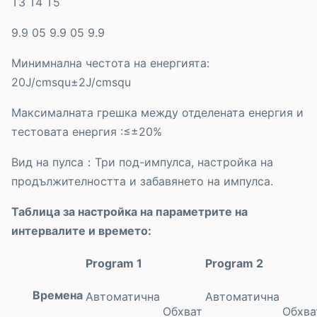
T3 T4 T5
9.9 05 9.9 05 9.9
Минимнална честота на енергията:
20J/cmsqu±2J/cmsqu
Максималната грешка между отделената енергия и
тестовата енергия :≤±20%
Вид на пулса：Три под-импулса, настройка на
продължителността и забавянето на импулса.
Таблица за настройка на параметрите на
интервалите и времето:
Program 1
Program 2
Времена
Автоматична
Автоматична
Обхват
Обхва