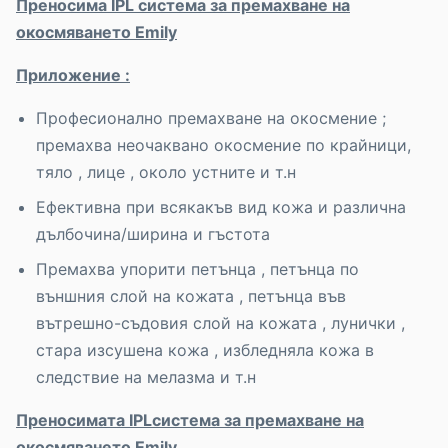
Преносима
IPL
система за премахване на
окосмяването
Emily
Приложение :
Професионално премахване на окосмение ;
премахва неочаквано окосмение по крайници,
тяло , лице , около устните и т.н
Ефективнa при всякакъв вид кожа и различна
дълбочина/ширина и гъстота
Премахва упорити петънца , петънца по
външния слой на кожата , петънца във
вътрешно-съдовия слой на кожата , лунички ,
стара изсушена кожа , избледняла кожа в
следствие на мелазма и т.н
Преносимата
IPL
система за премахване на
окосмяването
Emily