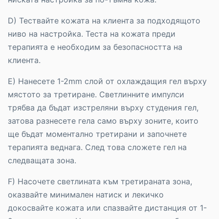
D) Тествайте кожата на клиента за подходящото
ниво на настройка. Теста на кожата преди
терапията е необходим за безопасността на
клиента.
E) Нанесете 1-2mm слой от охлаждащия гел върху
мястото за третиране. Светлинните импулси
трябва да бъдат изстреляни върху студения гел,
затова разнесете гела само върху зоните, които
ще бъдат моментално третирани и започнете
терапията веднага. След това сложете гел на
следващата зона.
F) Насочете светлината към третираната зона,
оказвайте минимален натиск и лекичко
докосвайте кожата или спазвайте дистанция от 1-