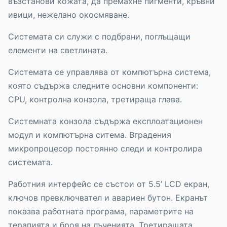
възстанови кожата, да премахне пигменти, кръвни
ивици, нежелано окосмяване.
Системата си служи с подбрани, поглъщащи
елементи на светлината.
Системата се управлява от компютърна система,
която съдържа следните основни компоненти:
CPU, контролна конзола, третираща глава.
Системната конзола съдържа експлоатационен
модул и компютърна ситема. Вградения
микропроцесор постоянно следи и контролира
системата.
Работния интерфейс се състои от 5.5’ LCD екран,
ключов превключвател и авариен бутон. Екранът
показва работната програма, параметрите на
терапията и броя на лъченията. Третиращата