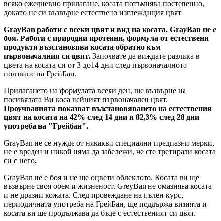
всяко ежедневно прилагане, косата потъмнява постепенно,
докато не си възвърне естествено изглеждащия цвят .
GrayBan работи с всеки цвят и вид на косата. GrayBan не е
боя. Работи с природни протеини, формула от естествени
продукти възстановява косата обратно към
първоначалния си цвят.
Започвате да виждате разлика в
цвета на косата си от 3 до14 дни след първоначалното
ползване на ГрейБан.
Прилагането на формулата всеки ден, ще възвърне на
посивялата Ви коса нейният първоначален цвят.
Проучванията показват възстановяването на естествения
цвят на косата на 42% след 14 дни и 82,3% след 28 дни
употреба на "Грейбан".
GrayBan не се нуждe от някакви специални предпазни мерки,
не е вреден и никой няма да забележи, че сте третирали косата
си с него
.
GrayBan не е боя и не ще оцвети облеклото. Косата ви ще
възвърне своя обем и жизненост. GreyBan не омазнява косата
и не дразни кожата. След провеждане на пълен курс,
периодичната употреба на ГрейБан, ще поддържа визията и
косата ви ще продължава да бъде с естественият си цвят.