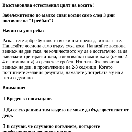
Възстановява естествения цвят на косата !
Забележително по-малко сиви косми само след 3 дни
ползване на "Грейбан"!
Начин на употреба:
Разклатете добре бутилката всеки път преди да използвате.
Нанасяйте лосиона само върху суха коса. Нанасяйте лосиона
веднъж на ден така, че количеството му да е достатъчно, за да
навлажни третиранта зона, използвайки помпичката (около 2-
4 изпомпвания) и срешете с гребен. Използвайте лосиона
веднъж на ден, в продължение на 2-3 седмици. Когато
постигнете желания резултата, намалете употребата му на 2
пъти седмично.
Внимание:
 Вреден за поглъщане.
 Да се съхранява там където не може да бъде достигнат от
деца.
 В случай, че случайно погълнете, потърсете
професионална лекарска помощ.