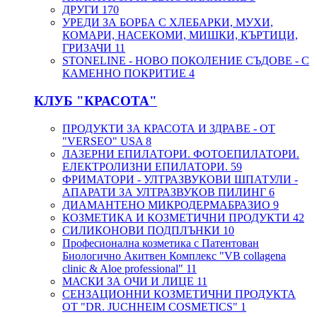
ДРУГИ
170
УРЕДИ ЗА БОРБА С ХЛЕБАРКИ, МУХИ,
КОМАРИ, НАСЕКОМИ, МИШКИ, КЪРТИЦИ,
ГРИЗАЧИ
11
STONELINE - НОВО ПОКОЛЕНИЕ СЪДОВЕ - С
КАМЕННО ПОКРИТИЕ
4
КЛУБ "КРАСОТА"
ПРОДУКТИ ЗА КРАСОТА И ЗДРАВЕ - ОТ
"VERSEO" USA
8
ЛАЗЕРНИ ЕПИЛАТОРИ. ФОТОЕПИЛАТОРИ.
ЕЛЕКТРОЛИЗНИ ЕПИЛАТОРИ.
59
ФРИМАТОРИ - УЛТРАЗВУКОВИ ШПАТУЛИ -
АПАРАТИ ЗА УЛТРАЗВУКОВ ПИЛИНГ
6
ДИАМАНТЕНО МИКРОДЕРМАБРАЗИО
9
КОЗМЕТИКА И КОЗМЕТИЧНИ ПРОДУКТИ
42
СИЛИКОНОВИ ПОДПЛЪНКИ
10
Професионална козметика с Патентован
Биологично Акитвен Комплекс "VB collagena
clinic & Aloe professional"
11
МАСКИ ЗА ОЧИ И ЛИЦЕ
11
СЕНЗАЦИОННИ КОЗМЕТИЧНИ ПРОДУКТА
ОТ "DR. JUCHHEIM COSMETICS"
1