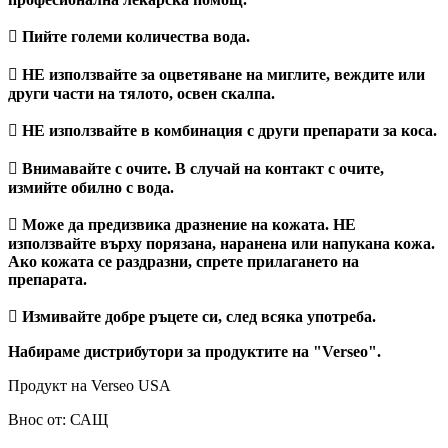
 Пийте големи количества вода.
 НЕ използвайте за оцветяване на миглите, веждите или
други части на тялото, освен скалпа.
 НЕ използвайте в комбинация с други препарати за коса.
 Внимавайте с очите. В случай на контакт с очите,
измийте обилно с вода.
 Може да предизвика дразнение на кожата. НЕ
използвайте върху порязана, наранена или напукана кожа.
Ако кожата се раздразни, спрете прилагането на
препарата.
 Измивайте добре ръцете си, след всяка употреба.
Набираме дистрибутори за продуктите на
"Verseo".
Продукт на Verseo USA
Внос от: САЩ