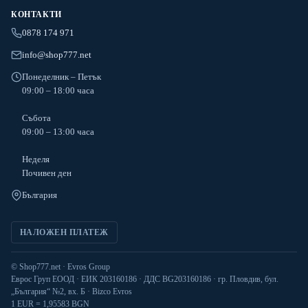
КОНТАКТИ
0878 174 971
info@shop777.net
Понеделник – Петък
09:00 – 18:00 часа
Събота
09:00 – 13:00 часа
Неделя
Почивен ден
България
НАЛОЖЕН ПЛАТЕЖ
© Shop777.net · Evros Group
Еврос Груп ЕООД · ЕИК 203160186 · ДДС BG203160186 · гр. Пловдив, бул.
„България“ №2, вх. Б · Bizco Evros
1 EUR = 1,95583 BGN