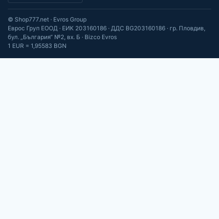
© Shop777.net · Evros Group
Еврос Груп ЕООД · ЕИК 203160186 · ДДС BG203160186 · гр. Пловдив,
бул. „България“ №2, вх. Б · Bizco Evros
1 EUR = 1,95583 BGN