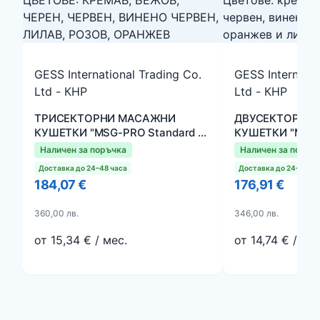
GESS International Trading Co.
GESS Internatio
Ltd - КНР
Ltd - КНР
ТРИСЕКТОРНИ МАСАЖНИ
ДВУСЕКТОРНИ
КУШЕТКИ "MSG-PRO Standard 3".
КУШЕТКИ "MSG-P
ЦВЕТОВЕ: КРЕМАВ, БЕЖОВ,
Цветове: кремав
Наличен за поръчка
Наличен за поръч
ЧЕРЕН, ЧЕРВЕН, ВИНЕНО
червен, винено 
Доставка до 24–48 часа
Доставка до 24–48 ча
ЧЕРВЕН, ЛИЛАВ, РОЗОВ,
оранжев и лила
184,07 €
176,91 €
ОРАНЖЕВ
360,00 лв.
346,00 лв.
от 15,34 € / мес.
от 14,74 € / мес