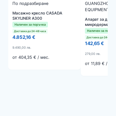
По подразбиране
GUANGZHOU J
EQUIPMENT CO.
Масажно кресло CASADA
SKYLINER A300
Апарат за диам
микродермабраз
Наличен за поръчка
приставки
Наличен за поръч
Доставка до 24–48 часа
4.852,16 €
Доставка до 24–48 ча
142,65 €
9.490,00 лв.
279,00 лв.
от 404,35 € / мес.
от 11,89 € / мес