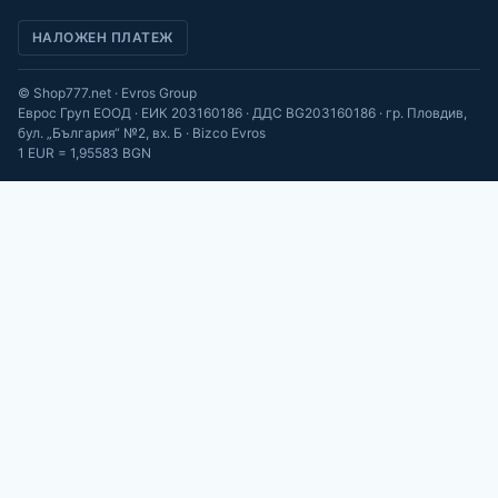
НАЛОЖЕН ПЛАТЕЖ
© Shop777.net · Evros Group
Еврос Груп ЕООД · ЕИК 203160186 · ДДС BG203160186 · гр. Пловдив,
бул. „България“ №2, вх. Б · Bizco Evros
1 EUR = 1,95583 BGN