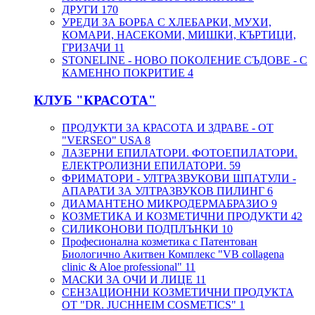
ДРУГИ
170
УРЕДИ ЗА БОРБА С ХЛЕБАРКИ, МУХИ,
КОМАРИ, НАСЕКОМИ, МИШКИ, КЪРТИЦИ,
ГРИЗАЧИ
11
STONELINE - НОВО ПОКОЛЕНИЕ СЪДОВЕ - С
КАМЕННО ПОКРИТИЕ
4
КЛУБ "КРАСОТА"
ПРОДУКТИ ЗА КРАСОТА И ЗДРАВЕ - ОТ
"VERSEO" USA
8
ЛАЗЕРНИ ЕПИЛАТОРИ. ФОТОЕПИЛАТОРИ.
ЕЛЕКТРОЛИЗНИ ЕПИЛАТОРИ.
59
ФРИМАТОРИ - УЛТРАЗВУКОВИ ШПАТУЛИ -
АПАРАТИ ЗА УЛТРАЗВУКОВ ПИЛИНГ
6
ДИАМАНТЕНО МИКРОДЕРМАБРАЗИО
9
КОЗМЕТИКА И КОЗМЕТИЧНИ ПРОДУКТИ
42
СИЛИКОНОВИ ПОДПЛЪНКИ
10
Професионална козметика с Патентован
Биологично Акитвен Комплекс "VB collagena
clinic & Aloe professional"
11
МАСКИ ЗА ОЧИ И ЛИЦЕ
11
СЕНЗАЦИОННИ КОЗМЕТИЧНИ ПРОДУКТА
ОТ "DR. JUCHHEIM COSMETICS"
1