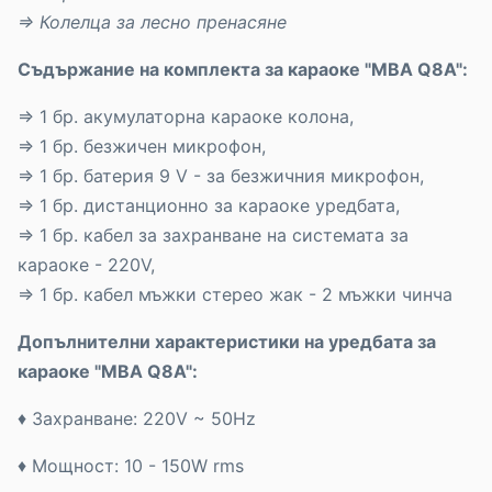
⇒
Колелца за лесно пренасяне
Съдържание на комплекта за караоке "MBA Q8A":
⇒ 1 бр. акумулаторна караоке колона,
⇒ 1 бр. безжичен микрофон,
⇒ 1 бр. батерия 9 V - за безжичния микрофон,
⇒ 1 бр. дистанционно за караоке уредбата,
⇒ 1 бр. кабел за захранване на системата за
караоке - 220V,
⇒ 1 бр. кабел мъжки стерео жак - 2 мъжки чинча
Допълнителни характеристики на уредбата за
караоке "MBA Q8A":
♦ Захранване: 220V ~ 50Hz
♦ Мощност: 10 - 150W rms