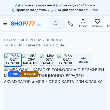
Сигурно пазаруване
Доставка до 24–48 часа
Проверени доставчици
14 дни право на връщане
Профил
Любими
К
Начало
ИНТЕРЕСНИ и ПОЛЕЗНИ
"MBA Q8A" - КАРАОКЕ ТОНКОЛОНА…
+14
снимки
Ново
Премиум