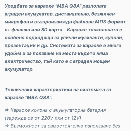
Уредбата за караоке "MBA Q8A" разполага
вграден акумулатор, дистанционно, безжичен
микрофон и възпроизвижда файлове МП3 формат
от
флашка или
SD карта. . Караоке тонколоната е
особено подходяща за улични музиканти, купони,
презентации и др. Системата за караоке е много
удобна и за ползване на места където няма
електричество, тъй като е с вграден мощен
акумулатор.
Технически характеристики на системата за
караоке "MBA Q8A":
⇒
Караоке колона с акумулаторна батерия
(зарежда се от 220V или от 12V)
⇒
Възможност за самостоятелно използване без