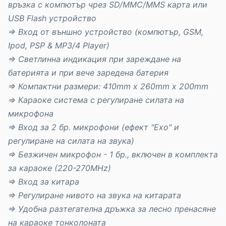
връзка с компютър чрез SD/MMC/MMS карта или
USB Flash устройство
⇒
Вход от външно устройство (компютър, GSM,
Ipod, PSP & MP3/4 Player)
⇒
Светлинна индикация при зареждане на
батерията и при вече заредена батерия
⇒
Компактни размери: 410mm x 260mm x 200mm
⇒
Караоке система с регулиране силата на
микрофона
⇒ Вход за 2 бр. микрофони (ефект "Ехо" и
регулиране на силата на звука)
⇒
Безжичен микрофон - 1 бр., включен в комплекта
за караоке (220-270MHz)
⇒
Вход за китара
⇒
Регулиране нивото на звука на китарата
⇒
Удобна разтегателна дръжка за лесно пренасяне
на караоке тонколоната