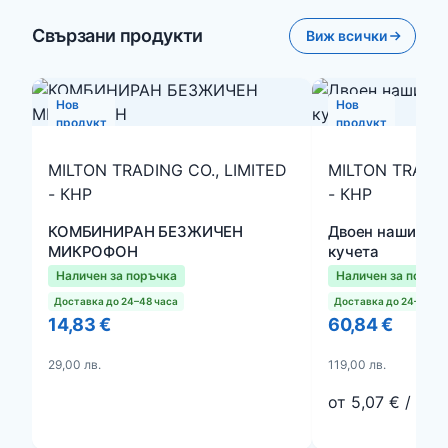
Свързани продукти
Виж всички
Нов
Нов
продукт
продукт
MILTON TRADING CO., LIMITED
MILTON TRADIN
- КНР
- КНР
КОМБИНИРАН БЕЗЖИЧЕН
Двоен нашийник
МИКРОФОН
кучета
Наличен за поръчка
Наличен за поръч
Доставка до 24–48 часа
Доставка до 24–48 ча
14,83 €
60,84 €
29,00 лв.
119,00 лв.
от 5,07 € / мес