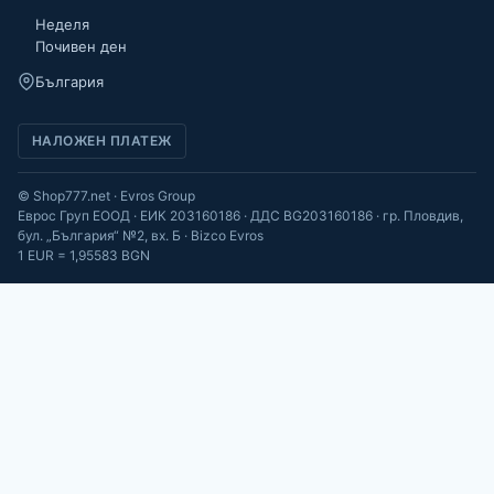
Неделя
Почивен ден
България
НАЛОЖЕН ПЛАТЕЖ
© Shop777.net · Evros Group
Еврос Груп ЕООД · ЕИК 203160186 · ДДС BG203160186 · гр. Пловдив,
бул. „България“ №2, вх. Б · Bizco Evros
1 EUR = 1,95583 BGN