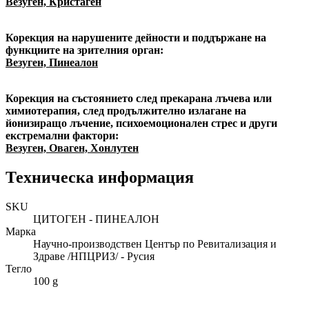
Везуген, Кристаген
Корекция на нарушените дейности и поддържане на
функциите на зрителния орган:
Везуген, Пинеалон
Корекция на състоянието след прекарана лъчева или
химиотерапия, след продължително излагане на
йонизиращо лъчение, психоемоционален стрес и други
екстремални фактори:
Везуген, Оваген, Хонлутен
Техническа информация
SKU
ЦИТОГЕН - ПИНЕАЛОН
Марка
Научно-производствен Център по Ревитализация и
Здраве /НПЦРИЗ/ - Русия
Тегло
100 g