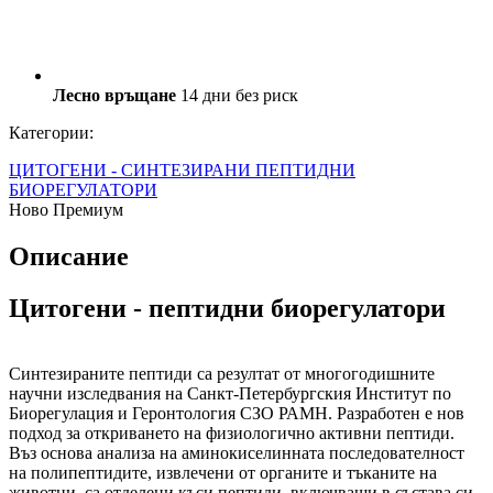
Лесно връщане
14 дни без риск
Категории:
ЦИТОГЕНИ - СИНТЕЗИРАНИ ПЕПТИДНИ
БИОРЕГУЛАТОРИ
Ново
Премиум
Описание
Цитогени - пептидни биорегулатори
Синтезираните пептиди са резултат от многогодишните
научни изследвания на Санкт-Петербургския Институт по
Биорегулация и Геронтология СЗО РАМН. Разработен е нов
подход за откриването на физиологично активни пептиди.
Въз основа анализа на аминокиселинната последователност
на полипептидите, извлечени от органите и тъканите на
животни, са отделени къси пептиди, включващи в състава си