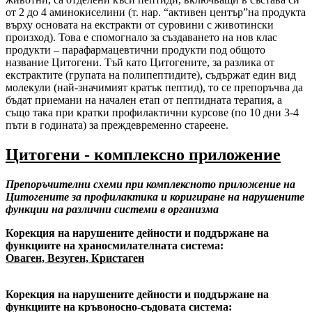
от 2 до 4 аминокиселини (т. нар. “активен център”на продукта
върху основата на екстракти от суровини с животински
произход). Това е спомогнало за създаването на нов клас
продукти – парафармацевтични продукти под общото
название Цитогени. Тъй като Цитогените, за разлика от
екстрактите (групата на полипептидите), съдържат един вид
молекули (най-значимият кратък пептид), то се препоръчва да
бъдат приемани на начален етап от пептидната терапия, а
също така при кратки профилактични курсове (по 10 дни 3-4
пъти в годината) за преждевременно стареене.
Цитогени - комплексно приложение
Препоръчителни схеми при комплексното приложение на
Цитогените за профилактика и коригиране на нарушените
функции на различни системи в организма
Корекция на нарушените дейности и поддържане на
функциите на храносмилателната система:
Оваген, Везуген, Кристаген
Корекция на нарушените дейности и поддържане на
функциите на кръвоносно-съдовата система: