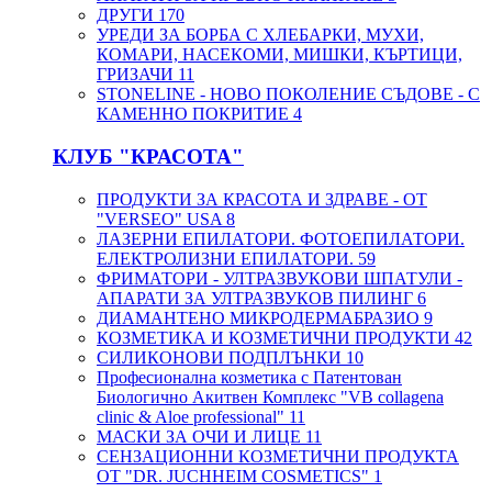
ДРУГИ
170
УРЕДИ ЗА БОРБА С ХЛЕБАРКИ, МУХИ,
КОМАРИ, НАСЕКОМИ, МИШКИ, КЪРТИЦИ,
ГРИЗАЧИ
11
STONELINE - НОВО ПОКОЛЕНИЕ СЪДОВЕ - С
КАМЕННО ПОКРИТИЕ
4
КЛУБ "КРАСОТА"
ПРОДУКТИ ЗА КРАСОТА И ЗДРАВЕ - ОТ
"VERSEO" USA
8
ЛАЗЕРНИ ЕПИЛАТОРИ. ФОТОЕПИЛАТОРИ.
ЕЛЕКТРОЛИЗНИ ЕПИЛАТОРИ.
59
ФРИМАТОРИ - УЛТРАЗВУКОВИ ШПАТУЛИ -
АПАРАТИ ЗА УЛТРАЗВУКОВ ПИЛИНГ
6
ДИАМАНТЕНО МИКРОДЕРМАБРАЗИО
9
КОЗМЕТИКА И КОЗМЕТИЧНИ ПРОДУКТИ
42
СИЛИКОНОВИ ПОДПЛЪНКИ
10
Професионална козметика с Патентован
Биологично Акитвен Комплекс "VB collagena
clinic & Aloe professional"
11
МАСКИ ЗА ОЧИ И ЛИЦЕ
11
СЕНЗАЦИОННИ КОЗМЕТИЧНИ ПРОДУКТА
ОТ "DR. JUCHHEIM COSMETICS"
1