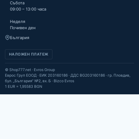
Събота
09:00 – 13:00 часа
Неделя
Почивен ден
България
НАЛОЖЕН ПЛАТЕЖ
© Shop777.net · Evros Group
Еврос Груп ЕООД · ЕИК 203160186 · ДДС BG203160186 · гр. Пловдив,
бул. „България“ №2, вх. Б · Bizco Evros
1 EUR = 1,95583 BGN