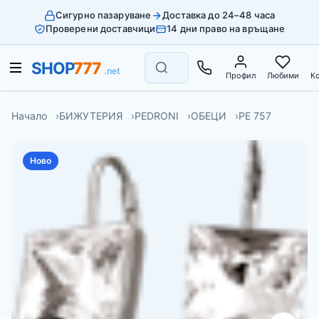
Сигурно пазаруване
Доставка до 24–48 часа
Проверени доставчици
14 дни право на връщане
Профил
Любими
К
Начало
БИЖУТЕРИЯ
PEDRONI
ОБЕЦИ
PE 757
Ново