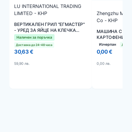
LU INTERNATIONAL TRADING
LIMITED - КНР
Zhengzhu Mach
Co - КНР
ВЕРТИКАЛЕН ГРИЛ "ЕГМАСТЕР"
- УРЕД ЗА ЯЙЦЕ НА КЛЕЧКА
МАШИНА С ДВА
"EggMaster"
КАРТОФЕНИ СП
Наличен за поръчка
КАРТОФЕНИ ИВ
Изчерпан
Достав
Доставка до 24–48 часа
528М-2
30,63 €
0,00 €
59,90 лв.
0,00 лв.