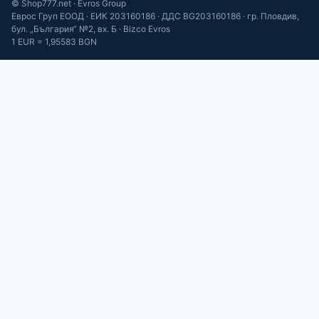
© Shop777.net · Evros Group
Еврос Груп ЕООД · ЕИК 203160186 · ДДС BG203160186 · гр. Пловдив,
бул. „България“ №2, вх. Б · Bizco Evros
1 EUR = 1,95583 BGN