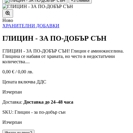
+3 снимки
Ново
ХРАНИТЕЛНИ ДОБАВКИ
ГЛИЦИН - ЗА ПО-ДОБЪР СЪН
ГЛИЦИН - ЗА ПО-ДОБЪР СЪН! Глицин е аминокиселина.
Глицина се набавя от храната, но често в недостатъчни
количества....
0,00 €
/
0,00 лв.
Цената включва ДДС
Изчерпан
Доставка:
Доставка до 24–48 часа
SKU: Глицин - за по-добър сън
Изчерпан
Имате въпрос?