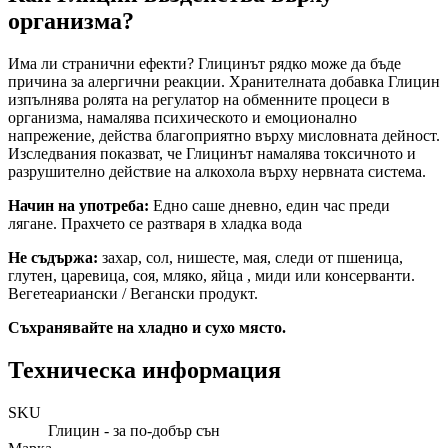
организма?
Има ли странични ефекти? Глицинът рядко може да бъде
причина за алергични реакции. Хранителната добавка Глицин
изпълнява ролята на регулатор на обменните процеси в
организма, намалява психическото и емоционално
напрежение, действа благоприятно върху мисловната дейност.
Изследвания показват, че Глицинът намалява токсичното и
разрушително действие на алкохола върху нервната система.
Начин на употреба:
Едно саше дневно, един час преди
лягане. Прахчето се разтваря в хладка вода
Не съдържа:
захар, сол, нишесте, мая, следи от пшеница,
глутен, царевица, соя, мляко, яйца , миди или консерванти.
Вегетеариански / Вегански продукт.
Съхранявайте на хладно и сухо място.
Техническа информация
SKU
Глицин - за по-добър сън