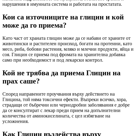
нарушения в имунната система и работата на простатата.
Кои са източниците на глицин и кой
може да го приема?
Като част от храната глицин може да се набави от храните от
животински и растителен произход, богати на протеини, като
месо, риба, бобови растения, мляко и млечни продукти, яйца и
соя. Глицин се приема под фромата на хранителна добавка
само при необходимост и под лекарски контрол.
Кой не трябва да приема Глицин на
прах саше?
Според направените проучвания върху действието на
Глицина, той няма токсични ефекти. Въпреки всичко, хора,
страдащи от бъбречни или чернодробни заболявания е добре
да се консултират с лекар преди прием на допълнителни
количества от аминокиселината, с цел избягване на
усложнения.
Как Глицин въздейства върху