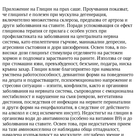
Приложение на Глицин на прах саше. Проучвания показват,
че глицинът е полезен при мускулна дегенерация,
включително множествена склероза, предпазва от артроза и
други заболявания на ставите. Поради успокояващия си ефект
глицинова терапия се прилага с особен успех при
профилактиката на заболявания на централната нервна
система, като епилептични гърчове, маниакални депресии,
агресивни състояния и дори шизофрения. Освен това, в по-
високи дози глицинът стимулира отделянето на растежен
хормон и подпомага зарастването на раните. Използва се още
при стомашни язви, превъзбуденост, безсъние, подагра, ниска
кръвна захар. Глицин влияе благоприятно при намалена
умствена работоспособност, девиантни форми на поведението
на децата и подрастващите, психоемоционално напрежение и
стресови ситуации – изпити, конфликти, както и органияни
заболявания на нервната система, съпроводени с емоционална
нестабилност и нарушение на съня (неврози, вегетативна
дистония, последствия от инфекции на нервите перинатални
и други форми на енцефалопатия, в следствие от действието
на алкохол и след исхемичен инсулт). Недостигът на глицин в
организма води до авитаминоза (особено на витамин В9) и до
заболявания на ставите. Освен това, при недостатъчен прием
на тази аминокиселина се наблюдава обща отпадналост,
намалена издръжливост на мускулите, отслабено зрение и