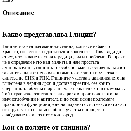
Ново
Описание
Какво представлява Глицин?
Глицин е заменима аминокиселина, която се набавя от
храната, но често в недостатъчни количества. Това води до
стрес, влошаване на съня и редица други проблеми. Въпреки,
че е определян като най-малката и най-простата
аминокиселина, глицинът е особено важен доставчик на азот
за синтеза на жизнено важни аминокиселини и участва в
синтеза на ДНК и РНК. Глицинът участва в активирането на
гликогена в черния дроб и доставя креатин, без който
енергийната обмяна в организма е практически невъзможна.
Той играе изключително важна роля в производството на
имуноглобулини и антитела и по този начин подпомага
правилното функциониране на имунната система, а като част
от структурата на хемоглобина участва в процеса на
снабдяване на клетките с кислород.
Кои са ползите от глицина?