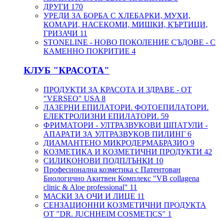
ДРУГИ
170
УРЕДИ ЗА БОРБА С ХЛЕБАРКИ, МУХИ,
КОМАРИ, НАСЕКОМИ, МИШКИ, КЪРТИЦИ,
ГРИЗАЧИ
11
STONELINE - НОВО ПОКОЛЕНИЕ СЪДОВЕ - С
КАМЕННО ПОКРИТИЕ
4
КЛУБ "КРАСОТА"
ПРОДУКТИ ЗА КРАСОТА И ЗДРАВЕ - ОТ
"VERSEO" USA
8
ЛАЗЕРНИ ЕПИЛАТОРИ. ФОТОЕПИЛАТОРИ.
ЕЛЕКТРОЛИЗНИ ЕПИЛАТОРИ.
59
ФРИМАТОРИ - УЛТРАЗВУКОВИ ШПАТУЛИ -
АПАРАТИ ЗА УЛТРАЗВУКОВ ПИЛИНГ
6
ДИАМАНТЕНО МИКРОДЕРМАБРАЗИО
9
КОЗМЕТИКА И КОЗМЕТИЧНИ ПРОДУКТИ
42
СИЛИКОНОВИ ПОДПЛЪНКИ
10
Професионална козметика с Патентован
Биологично Акитвен Комплекс "VB collagena
clinic & Aloe professional"
11
МАСКИ ЗА ОЧИ И ЛИЦЕ
11
СЕНЗАЦИОННИ КОЗМЕТИЧНИ ПРОДУКТА
ОТ "DR. JUCHHEIM COSMETICS"
1