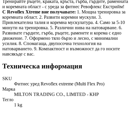
Тренирайте ръцете, краката, кръста, гърба, гърдите, раменната
и коремната област - с уреда за фитнес Ревофлекс Екстрийм!
С Revoflex Xtreme вие получавате:
1. Мощна тренировка за
коремната област. 2. Развити коремни мускули. 3.
Привлекателна талия и коремна мускулатура. 4. Само за 5-10
минути на тренировка. 5. Различни нива на натоварване. 6.
Развивате гърдите, гърба, ръцете, раменете и корема с едно
движение. 7. Оформено тяло бързо и лесно, с минимални
усилия. 8. Спомагаща, двупосочна технология на
натоварването. 9. Компактност и възможност да го носите
навсякъде с вас.
Техническа информация
SKU
Фитнес уред Revoflex extreme (Multi Flex Pro)
Марка
MILTON TRADING CO., LIMITED - КНР
Тегло
1 kg