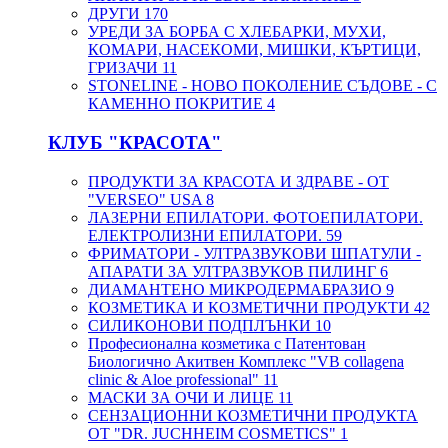
ДРУГИ
170
УРЕДИ ЗА БОРБА С ХЛЕБАРКИ, МУХИ,
КОМАРИ, НАСЕКОМИ, МИШКИ, КЪРТИЦИ,
ГРИЗАЧИ
11
STONELINE - НОВО ПОКОЛЕНИЕ СЪДОВЕ - С
КАМЕННО ПОКРИТИЕ
4
КЛУБ "КРАСОТА"
ПРОДУКТИ ЗА КРАСОТА И ЗДРАВЕ - ОТ
"VERSEO" USA
8
ЛАЗЕРНИ ЕПИЛАТОРИ. ФОТОЕПИЛАТОРИ.
ЕЛЕКТРОЛИЗНИ ЕПИЛАТОРИ.
59
ФРИМАТОРИ - УЛТРАЗВУКОВИ ШПАТУЛИ -
АПАРАТИ ЗА УЛТРАЗВУКОВ ПИЛИНГ
6
ДИАМАНТЕНО МИКРОДЕРМАБРАЗИО
9
КОЗМЕТИКА И КОЗМЕТИЧНИ ПРОДУКТИ
42
СИЛИКОНОВИ ПОДПЛЪНКИ
10
Професионална козметика с Патентован
Биологично Акитвен Комплекс "VB collagena
clinic & Aloe professional"
11
МАСКИ ЗА ОЧИ И ЛИЦЕ
11
СЕНЗАЦИОННИ КОЗМЕТИЧНИ ПРОДУКТА
ОТ "DR. JUCHHEIM COSMETICS"
1