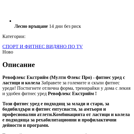
Лесно връщане
14 дни без риск
Категории:
СПОРТ И ФИТНЕС
ВИДЯНО ПО TV
Ново
Описание
Ревофлекс Екстрийм (Мулти Флекс Про) - фитнес уред с
ластици и колела
Забравете за големите и скъпи фитнес
уреди! Постигнете отлична форма, тренирайки у дома с лекия
и удобен фитнес уред
Ревофлекс Екстрийм
!
Този фитнес уред е подходящ за млади и стари, за
бодибилдъри и фитнес ентусиасти, за амтьори и
професионални атлети.
Комбинацията от ластици и колела
е подходяща за рехабилитационни и профилактични
дейности и програми.