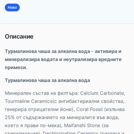
Ново
Описание
Турмалинова чаша за алкална вода - активира и
минерализира водата и неутрализира вредните
примеси.
Турмалинова чаша за алкална вода
Минерален състав на филтъра: Calcium Carbonate,
Tourmaline Ceramics(с антибактериални свойства,
генерира отрицателни йони), Coral Fossil (излъчва
25% от съдържанието на минералите във вода,
което я прави по-мека), Maifanshi Stone (за
стерилизация), Dechlorinating Ceramics (разлага и