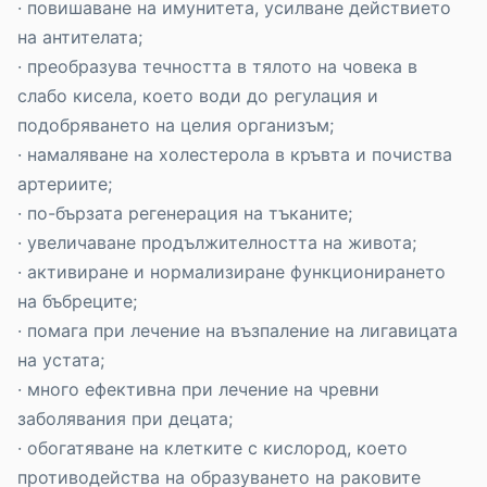
· повишаване на имунитета, усилване действието
на антителата;
· преобразува течността в тялото на човека в
слабо кисела, което води до регулация и
подобряването на целия организъм;
· намаляване на холестерола в кръвта и почиства
артериите;
· по-бързата регенерация на тъканите;
· увеличаване продължителността на живота;
· активиране и нормализиране функционирането
на бъбреците;
· помага при лечение на възпаление на лигавицата
на устата;
· много ефективна при лечение на чревни
заболявания при децата;
· обогатяване на клетките с кислород, което
противодейства на образуването на раковите