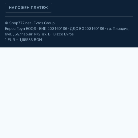
НАЛОЖЕН ПЛАТЕЖ
© Shop777.net · Evros Group
Еврос Груп ЕООД · ЕИК 203160186 · ДДС BG203160186 · гр. Пловдив,
бул. „България“ №2, вх. Б · Bizco Evros
1 EUR = 1,95583 BGN