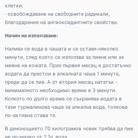
клетки;
· освобождаване на свободните радикали,
благодарение на антиоксидантните свойства.
Начин на използване:
Налива се вода в чашата и се оставя няколко
минути, след което се използва за пиене или за
миене на кожата. През първия месец е достатъчно
водата да престои в алкалната чаша 1 минута,
преди да се пие. А от втория месец нататък -
минималното необходимо време е 3 минути.
Колкото по дълго време се съхранява водата в
тази турмалинова чаша за алкална вода, толкова
по-активна става тя.
В денонощието 70 килограмов човек трябва да пие
не по-малко от 2,1л. вода.