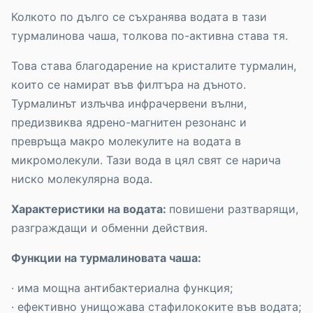
Колкото по дълго се съхранява водата в тази
турмалинова чаша, толкова по-активна става тя.
Това става благодарение на кристалите турмалин,
които се намират във филтъра на дъното.
Турмалинът излъчва инфрачервени вълни,
предизвиква ядрено-магнитен резонанс и
превръща макро молекулите на водата в
микромолекули. Тази вода в цял свят се нарича
ниско молекулярна вода.
Характеристики на водата:
повишени разтварящи,
разграждащи и обменни действия.
Функции на турмалиновата чаша:
· има мощна антибактериална функция;
· ефективно унищожава стафилококите във водата;