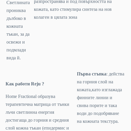
разпространява и под повърхността на
Светлината
кожата, като стимулира синтеза на нов
прониква
колаген в цялата зона
дълбоко в
кожната
тъкан, за да
освежи и
подмлади
вида й.
Първа стъпка
: действа
на горния слой на
Как работи Reju ?
кожата,като изглажада
Home Fractional образува
финните линии и
терапевтична матрица от тънки
свива порите и така
лъчи светлинна енергия
води до подобряване
достигаща до горния и средния
на кожната текстура.
слой кожна тъкан (епидермис и