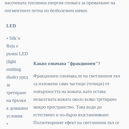
насочената топлинна енергия спомага за премахване на
пигментните петна по безболезнен начин.
LED
• Silk’n
Reju е
ръчен LED
(light
Какво означава "фракционен"?
emitting
Фракционен означава,че на светлинния лъч
diode) уред
са изложени само частици (точици) от
за
повърхността на кожата, като остава
третиране
незасегната кожата около всяко третирано
на бръчки
микро пространство. Това води до
в домашни
естествено и по-бързо възстановяване.
условия.
Ползотворният ефект на светлинния лъч се
•