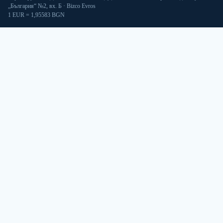
„България“ №2, вх. Б · Bizco Evros
1 EUR = 1,95583 BGN