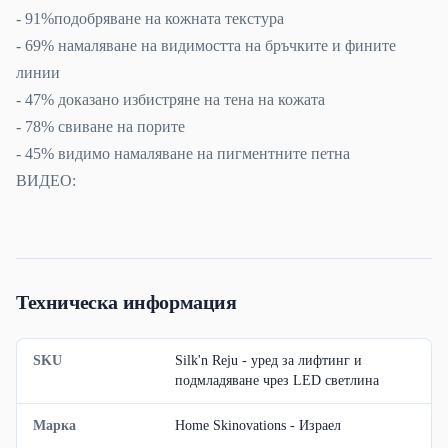
- 91%подобряване на кожната текстура
- 69% намаляване на видимостта на бръчките и фините
линии
- 47% доказано избистряне на тена на кожата
- 78% свиване на порите
- 45% видимо намаляване на пигментните петна
ВИДЕО:
Техническа информация
SKU
Silk'n Reju - уред за лифтинг и
подмладяване чрез LED светлина
Марка
Home Skinovations - Израел