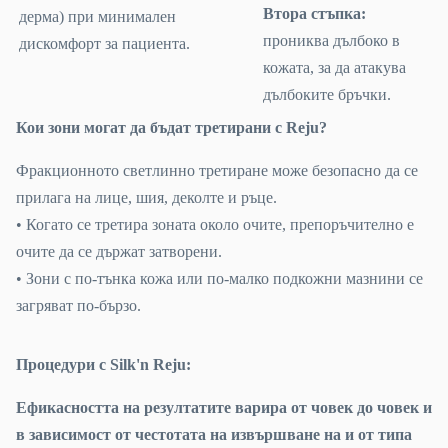
Втора стъпка:
дерма) при минимален
прониква дълбоко в
дискомфорт за пациента.
кожата, за да атакува
дълбоките бръчки.
Кои зони могат да бъдат третирани с Reju?
Фракционното светлинно третиране може безопасно да се
прилага на лице, шия, деколте и ръце.
• Когато се третира зоната около очите, препоръчително е
очите да се държат затворени.
• Зони с по-тънка кожа или по-малко подкожни мазнини се
загряват по-бързо.
Процедури с Silk'n Reju:
Ефикасността на резултатите варира от човек до човек и
в зависимост от честотата на извършване на и от типа