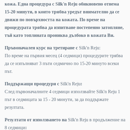
кожа. Една процедура с Silk'n Reju обикновено отнема
15-20 минути, в които трябва уредът внимателно да се
движи по повърхността на кожата. По време на
процедурата трябва да изпитване постепенно затопляне,
тъй като топлината прониква дълбоко в кожата Ви.
Пръвоначален курс на третиране с
Silk'n Reju:
По време на първия месец (4 седмици) процедурите трябва
да се изпълняват 3 пъти седмично по 15-20 минуто всеки
път.
Поддържащи процедури с
Silk'n Reju
:
След първоначалните 4 седмици използвайте Silk'n Reju 1
път в седмицата за 15 - 20 минути, за да поддържате
резултата.
Резултати от използването на
Silk'n Reju в продължение на
8 седмици
: