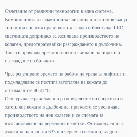
Съчетание от различни технологии в една система.
Комбинацията от фракционна светлина и възстановяваща
топлинна енергия прави кожата гладка и блестяща. LED
светлината допринася за засилване производството на
колаген, предотвратявайки разграждането в дълбочина.
Това се проявява чрез постепенно свиване на порите и
изглаждане на бръчките.
Чрез регулиране времето на работа на уреда за лифтинг и
подмладяване се постига затопляне на кожата до
оптималните 40-41°C
Осигурява се равномерно разпределение на енергията и
затопляне кожата в дълбочина, при което се увеличава
производството на нов колаген и се спомага за
възстановяване на дермалните клетки. Фотомодулация с
дължина на вълната 633 nm червена светлина, заедно с