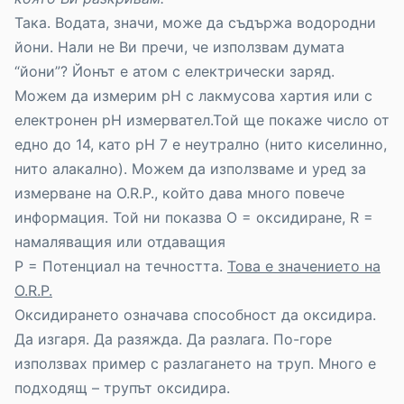
Така. Водата, значи, може да съдържа водородни
йони. Нали не Ви пречи, че използвам думата
“йони”? Йонът е атом с електрически заряд.
Можем да измерим рН с лакмусова хартия или с
електронен рН измервател.Той ще покаже число от
едно до 14, като рН 7 е неутрално (нито киселинно,
нито алакално). Можем да използваме и уред за
измерване на О.R.P., който дава много повече
информация. Той ни показва О = оксидиране, R =
намаляващия или отдаващия
P = Потенциал на течността.
Това е значението на
О.R.P.
Оксидирането означава способност да оксидира.
Да изгаря. Да разяжда. Да разлага. По-горе
използвах пример с разлагането на труп. Много е
подходящ – трупът оксидира.