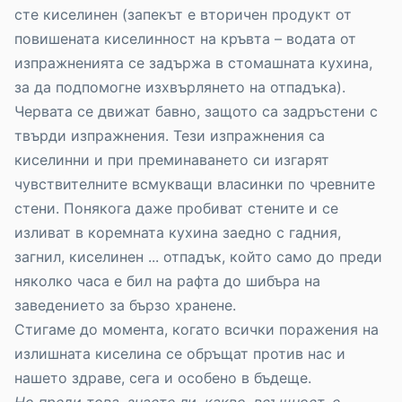
сте киселинен (запекът е вторичен продукт от
повишената киселинност на кръвта – водата от
изпражненията се задържа в стомашната кухина,
за да подпомогне изхвърлянето на отпадъка).
Червата се движат бавно, защото са задръстени с
твърди изпражнения. Тези изпражнения са
киселинни и при преминаването си изгарят
чувствителните всмукващи власинки по чревните
стени. Понякога даже пробиват стените и се
изливат в коремната кухина заедно с гадния,
загнил, киселинен ... отпадък, който само до преди
няколко часа е бил на рафта до шибъра на
заведението за бързо хранене.
Стигаме до момента, когато всички поражения на
излишната киселина се обръщат против нас и
нашето здраве, сега и особено в бъдеще.
Но преди това, знаете ли, какво, всъщност, е