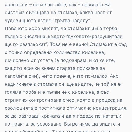
храната и – не ме питайте, как – нервната Ви
система съобщава на стомаха, каква част от
чудовищното ястие “тръгва надолу”.
Повечето хора мислят, че стомахът им е торба,
пълна с киселина, където “духовете-разрушители
ще го разпльокат”. Това не е вярно! Стомахът е съд
с точно определено количество киселина,
изчислено от устата (а подозирам, и от очите,
защото всички знаем старата приказка за
лакомите очи), нито повече, нито по-малко. Ако
надникнете в стомаха си, ще видите, че той не е
голяма торба и е пълен не с киселина, а със
стриктно контролирана смес, която в процеса на
еволюцията е постигнала оптимална концентрация,
за да разгради храната и да я подаде по-нататък
по тракта, за усвояване. Вътре няма да видите и
содата бикарбонат. Тя се отделя от кръвта и