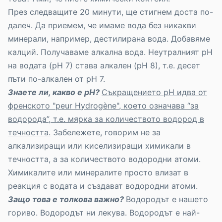
През следващите 20 минути, ще стигнем доста по-
далеч. Да приемем, че имаме вода без никакви
минерали, например, дестилирана вода. Добавяме
калций. Получаваме алкална вода. Неутралният рН
на водата (рН 7) става алкален (рН 8), т.е. десет
пъти по-алкален от рН 7.
Знаете ли, какво е рН?
Съкращението рН идва от
френското "peur Hydrogène", което означава “за
водорода”, т.е. мярка за количеството водород в
течността.
Забележете, говорим не за
алкализиращи или киселизиращи химикали в
течността, а за количеството водородни атоми.
Химикалите или минералите просто влизат в
реакция с водата и създават водородни атоми.
Защо това е толкова важно?
Водородът е нашето
гориво. Водородът ни лекува. Водородът е най-