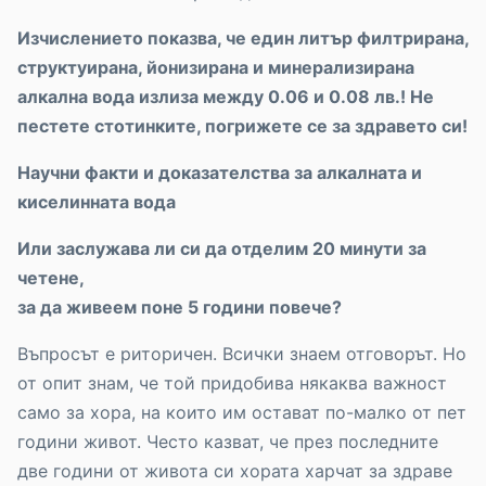
Изчислението показва, че един литър филтрирана,
структуирана, йонизирана и минерализирана
алкална вода излиза между 0.06 и 0.08 лв.! Не
пестете стотинките, погрижете се за здравето си!
Научни факти и доказателства за алкалната и
киселинната вода
Или заслужава ли си да отделим 20 минути за
четене,
за да живеем поне 5 години повече?
Въпросът е риторичен. Всички знаем отговорът. Но
от опит знам, че той придобива някаква важност
само за хора, на които им остават по-малко от пет
години живот. Често казват, че през последните
две години от живота си хората харчат за здраве