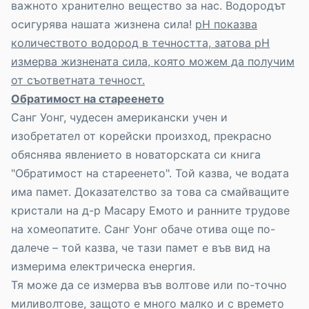
важното хранително вещество за нас. Водородът
осигурява нашата жизнена сила!
рН показва
количеството водород в течността, затова рН
измерва жизнената сила, която можем да получим
от съответната течност.
Обратимост на стареенето
Санг Уонг, чудесен американски учен и
изобретател от корейски произход, прекрасно
обяснява явлението в новаторската си книга
"Обратимост на стареенето". Той казва, че водата
има памет. Доказателство за това са смайващите
кристали на д-р Масару Емото и ранните трудове
на хомеопатите. Санг Уонг обаче отива още по-
далече – той казва, че тази памет е във вид на
измерима електрическа енергия.
Тя може да се измерва във волтове или по-точно
миливолтове, защото е много малко и с времето