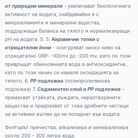
от природни минерали
- увеличават биологичната
активност на водата, снабдявайки я с
микроелементи и минерални вщества,
поддържащи баланса на тялото и нормализиращи
pH на водата. 5. 5.
Керамични топки с
отрицателни йони
- осигуряват ниско ниво на
отрицателно ORP: -100mv до -200 mv, като по този
превръщат обикновнната вода в антиоксидантна ,
като по този начин се намаля оксидацията на
тялото. 6.
PP подложка
(полипропиленова
подложка) 7.
Седиментен слой и PP подложка
-
премахват утайката, ръждата, неразтворените
вещества и предпазват от това дребните частици
на активния въглен да не попаднат във водата.
Филтърът пречиства, алкализира и минерализира
около 200 - 300 литра вода.