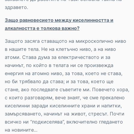
здравето.
Защо равновесието между киселинността и
алкалността е толкова важно?
Защото засяга ставащото на микроскопично ниво
в нашите тела. Не на клетъчно ниво, а на ниво
атоми. Става дума за електричеството и за
начинът, по който в телата ни се произвежда
енергия на атомно ниво, за това, което не става,
но би трябвало да става; и за това, което ще
стане, ако последвате съветите ми. Повечето хора,
с които разговарям, вече знаят, че сме прекалено
киселинни заради киселинните храни и напитки,
замърсяването, начинът на живот, стресът. Почти
всичко ни “подкиселява”, включително гледането
на новините...