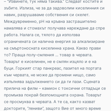
– “Извинете, тук няма такива.” Следват костите и
зъбите. Излиза, че за да задоволим киселинния си
навик, разрушаваме собствения си скелет.
Междувременно, рН на кръвна застрашително
намалява и стомахът получава нареждане да спре
работа. Налага се, тялото да използва
ограничената си налична енергия за алкализиране
на смъртоносната киселинна храна. Какво прави
то? Праща полу-смления ... товар в червата.
Товарът е киселинен, не е смлян изцяло и е на
буци. Горкият стар панкреас, пазител на портата
към червата, не може да промени нищо, само
изпълнява задължението си да ги пази. Сцената
прилича на филм – камион с токсични отпадъци се
промъква покрай безпомощната охрана. Товарът
се просмуква в червата. А те са, както казват
докторите, “лениви”, защото Вие от много време