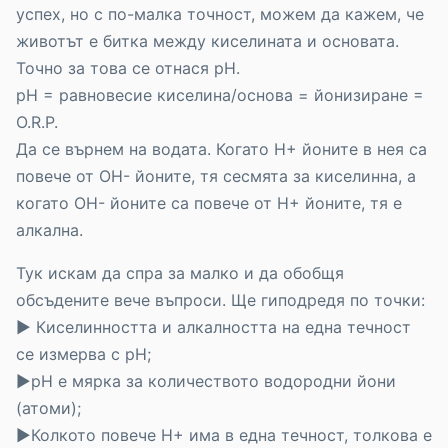
успех, но с по-малка точност, можем да кажем, че
животът е битка между киселината и основата.
Точно за това се отнася рН.
рН = равновесие киселина/основа = йонизиране =
О.R.P.
Да се върнем на водата. Когато Н+ йоните в нея са
повече от ОН- йоните, тя сесмята за киселинна, а
когато ОН- йоните са повече от Н+ йоните, тя е
алкална.
Тук искам да спра за малко и да обобщя
обсъдените вече въпроси. Ще гиподредя по точки:
► Киселинността и алкалността на една течност
се измерва с рН;
►рН е мярка за количеството водородни йони
(атоми);
►Колкото повече Н+ има в една течност, толкова е