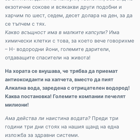
екзотични сокове и всякакви други подобни и
харчим по шест, седем, десет долара на ден, за да
се тъпчем с тях.
Какво всъщност има в малките капсули?
Има
химически клетки с това, за което вече говорихме
– Н- водородни йони, големите дарители,
отдаващите спасители на живота!
На хората се внушава, че трябва да приемат
антиоксиданти на хапчета, вместо да пият
Алкална вода, заредена с отрицателен водород!
Каква постановка! Големите компании печелят
милиони!
Ама действа ли наистина водата?
Преди три
години три дни стоях на нашия щанд на една
изложба за здравни системи.