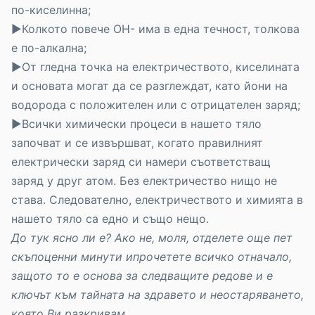
по-киселинна;
►Колкото повече ОН- има в една течност, толкова
е по-алкална;
►От гледна точка на електричеството, киселината
и основата могат да се разглеждат, като йони на
водорода с положителен или с отрицателен заряд;
►Всички химически процеси в нашето тяло
започват и се извършват, когато правилният
електрически заряд си намери съответстващ
заряд у друг атом. Без електричество нищо не
става. Следователно, електричеството и химията в
нашето тяло са едно и също нещо.
До тук ясно ли е? Ако не, моля, отделете още пет
скъпоценни минути ипрочетете всичко отначало,
защото то е основа за следващите редове и е
ключът към тайната на здравето и неостаряването,
която Ви разкривам.