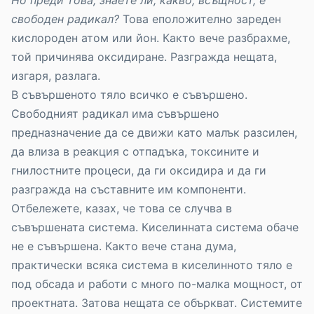
свободен радикал?
Това еположително зареден
кислороден атом или йон. Както вече разбрахме,
той причинява оксидиране. Разгражда нещата,
изгаря, разлага.
В съвършеното тяло всичко е съвършено.
Свободният радикал има съвършено
предназначение да се движи като малък разсилен,
да влиза в реакция с отпадъка, токсините и
гнилостните процеси, да ги оксидира и да ги
разгражда на съставните им компоненти.
Отбележете, казах, че това се случва в
съвършената система. Киселинната система обаче
не е съвършена. Както вече стана дума,
практически всяка система в киселинното тяло е
под обсада и работи с много по-малка мощност, от
проектната. Затова нещата се объркват. Системите