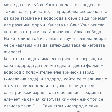
може да се изгубва. Когато водата е заредена с
такова електричество, тя придобива способността
да кара атомите на водорода в себе си да приемат
две различни форми. Книгата на Санг Уонг описва
неговото откритие на Йонизирана Алкална Вода.
На 75 години той изглежда и звучи толкова добре,
че се надявам и аз да изглеждам така на неговата
възраст!
Когато във водата има електрическа енергия, тя
кара водорода да приема една от двете форми –
водород с положителен електрически заряд
(киселинна вода), и водород, който се съединява с
атома на кислорода и получава отрицателен
електрически заряд.
Това е основният градивен
елемент на самия живот.
На химичен език той се
изписва така: ОН-. Един атом кислород и един