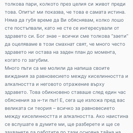
толкова пари, колкото през целия си живот преди
това. Опитът ми показва, че това е самата истина.
Няма да губя време да Ви обяснявам, колко лошо
сте постъпвали, като не сте се интересували от
здравето си. Бог знае – всички сме толкова “заети”
да оцеляваме в този смахнат свят, че много често
здравето ни остава на заден план до момента,
когато го загубим.
Много пъти са ме молили да напиша своите
виждания за равновесието между киселинността и
алкалността и неговото отражение върху
здравето. Това обикновено ставаше след един час
обяснения за н-ти път! Е, сега ще изложа пред вас
великата си теория – всичко за равновесието
между киселинността и алкалността. Ако наистина
се вслушате в думите ми, ще разберете и ще се
захванете да работите по тази основна тайна на