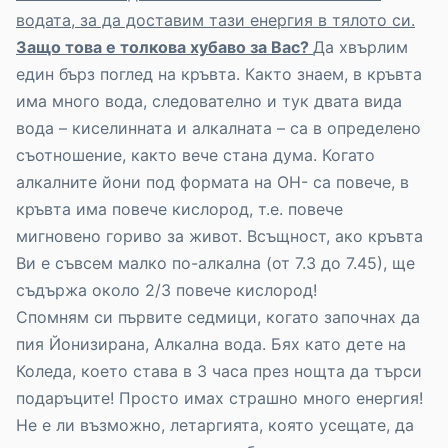
водата, за да доставим тази енергия в тялото си.
Защо това е толкова хубаво за Вас?
Да хвърлим
един бърз поглед на кръвта. Както знаем, в кръвта
има много вода, следователно и тук двата вида
вода – киселинната и алкалната – са в определено
съотношение, както вече стана дума. Когато
алкалните йони под формата на ОН- са повече, в
кръвта има повече кислород, т.е. повече
мигновено гориво за живот. Всъщност, ако кръвта
Ви е съвсем малко по-алкална (от 7.3 до 7.45), ще
съдържа около 2/3 повече кислород!
Спомням си първите седмици, когато започнах да
пия Йонизирана, Алкална вода. Бях като дете на
Коледа, което става в 3 часа през нощта да търси
подаръците! Просто имах страшно много енергия!
Не е ли възможно, летаргията, която усещате, да