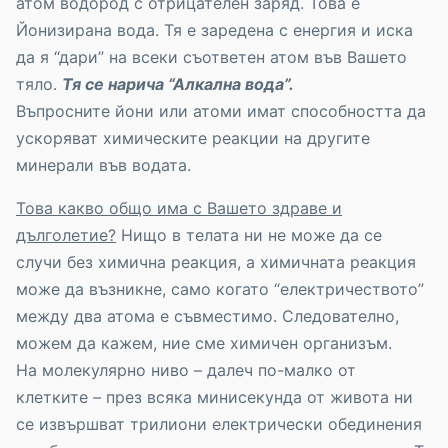
атом водород с отрицателен заряд. Това е
Йонизирана вода. Тя е заредена с енергия и иска
да я “дари” на всеки съответен атом във Вашето
тяло.
Тя се нарича “Алкална вода”.
Въпросните йони или атоми имат способността да
ускоряват химическите реакции на другите
минерали във водата.
Това какво общо има с Вашето здраве и
дълголетие?
Нищо в телата ни не може да се
случи без химична реакция, а химичната реакция
може да възникне, само когато “електричеството”
между два атома е съвместимо. Следователно,
можем да кажем, ние сме химичен организъм.
На молекулярно ниво – далеч по-малко от
клетките – през всяка минисекунда от живота ни
се извършват трилиони електрически обединения