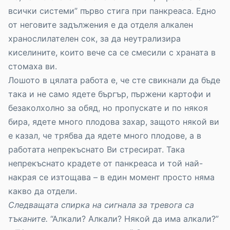
всички системи” първо стига при панкреаса. Едно
от неговите задължения е да отделя алкален
хранослилателен сок, за да неутрализира
киселините, които вече са се смесили с храната в
стомаха ви.
Лошото в цялата работа е, че сте свикнали да бъде
така и не само ядете бъргър, пържени картофи и
безаколхолно за обяд, но пропускате и по някоя
бира, ядете много плодова захар, защото някой ви
е казал, че трябва да ядете много плодове, а в
работата непрекъснато Ви стресират. Така
непрекъснато крадете от панкреаса и той най-
накрая се изтощава – в един момент просто няма
какво да отдели.
Следващата спирка на сигнала за тревога са
тъканите.
“Алкали? Алкали? Някой да има алкали?”