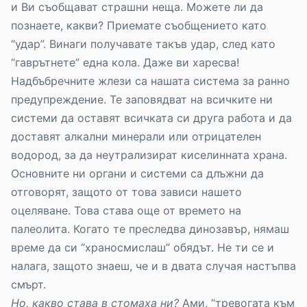
и Ви съобщават страшни неща. Можете ли да
познаете, какви? Приемате съобщението като
“удар”. Винаги получавате такъв удар, след като
“гаврътнете” една кола. Даже ви харесва!
Надбъбречните жлези са нашата система за ранно
предупреждение. Те заповядват на всичките ни
системи да оставят всичката си друга работа и да
доставят алкални минерали или отрицателен
водород, за да неутрализират киселинната храна.
Основните ни органи и системи са длъжни да
отговорят, защото от това зависи нашето
оцеляване. Това става още от времето на
палеолита. Когато те преследва динозавър, нямаш
време да си “храносмислаш” обядът. Не ти се и
налага, защото знаеш, че и в двата случая настъпва
смърт.
Но, какво става в стомаха ни?
Ами, “тревогата към