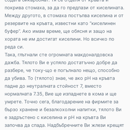
покрива стомаха, за да го предпази от киселината.
Между другото, в стомаха постъпва киселина и от
резервите на кръвта, известни като “киселинен
буфер”. Ако имам време, ще обясня и защо на
хората не им достигат киселини. Но всичко по
реда си.
Така, глътнали сте огромната макдоналдовска
дажба. Тялото Ви е успяло достатъчно добре да
разбере, че току-що е погълнало нещо, способно
да убива. То (тялото) знае, че ако рН на кръвта
падне до неутралната стойност 7, вместо
нормалната 7.35, Вие ще изпаднете в кома и ще
умрете. Точно сега, благодарение на фирмите за
бързо хранене и безалкохолни напитки, тялото Ви
е задръстено с киселина и рН на кръвта Ви
започва да спада. Надбъбречните Ви жлези крещят