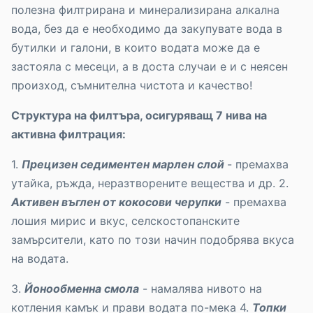
полезна филтрирана и минерализирана алкална
вода, без да е необходимо да закупувате вода в
бутилки и галони, в които водата може да е
застояла с месеци, а в доста случаи е и с неясен
произход, съмнителна чистота и качество!
Структура на филтъра, осигуряващ 7 нива на
активна филтрация:
1.
Прецизен седиментен марлен слой
- премахва
утайка, ръжда, неразтворените вещества и др. 2.
Активен въглен от кокосови черупки
- премахва
лошия мирис и вкус, селскостопанските
замърсители, като по този начин подобрява вкуса
на водата.
3.
Йонообменна смола
- намалява нивото на
котления камък и прави водата по-мека 4.
Топки