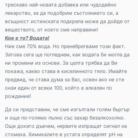
трескаво най-новата добавка или чудодейно
лекарство, за да подобрим състоянието си, а
всъщност истинската подкрепа може да дойде от
веществото, от което сме направени!
Кое е то? Водата!
Ние сме 70% вода. Но пренебрегваме този факт.
Затова сега ще погледнем, как водата би могла да
ни промени из основи. За целта трябва да Ви
покажа, какво става в киселинното тяло. Имайте
предвид, че става дума за Вас, освен ако не сте
онзи един от всеки 100, който е алкален по
рождение!
Да си представим, че сме изгълтали голям бъргър
и още по-голямо пълно със захар безалкохолно.
Още докато дъвчем, нервите изпращат сигнал на
стомаха. Химикалите в устата определят рН на