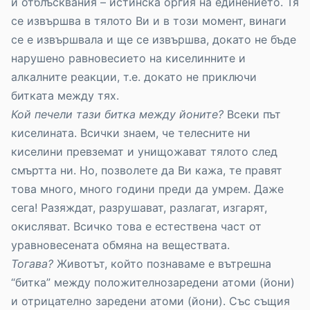
и отблъсквания – истинска оргия на единението. Тя
се извършва в тялото Ви и в този момент, винаги
се е извършвала и ще се извършва, докато не бъде
нарушено равновесието на киселинните и
алкалните реакции, т.е. докато не приключи
битката между тях.
Кой печели тази битка между йоните?
Всеки път
киселината. Всички знаем, че телесните ни
киселини превземат и унищожават тялото след
смъртта ни. Но, позволете да Ви кажа, те правят
това много, много години преди да умрем. Даже
сега! Разяждат, разрушават, разлагат, изгарят,
окисляват. Всичко това е естествена част от
уравновесената обмяна на веществата.
Тогава?
Животът, който познаваме е вътрешна
“битка” между положителнозаредени атоми (йони)
и отрицателно заредени атоми (йони). Със същия