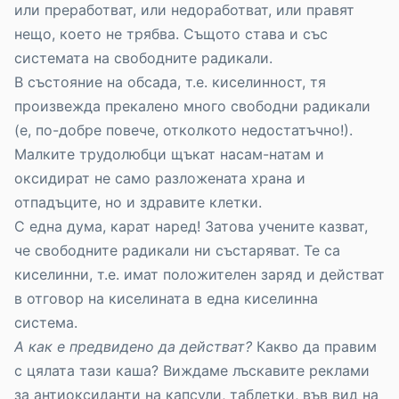
или преработват, или недоработват, или правят
нещо, което не трябва. Същото става и със
системата на свободните радикали.
В състояние на обсада, т.е. киселинност, тя
произвежда прекалено много свободни радикали
(е, по-добре повече, отколкото недостатъчно!).
Малките трудолюбци щъкат насам-натам и
оксидират не само разложената храна и
отпадъците, но и здравите клетки.
С една дума, карат наред! Затова учените казват,
че свободните радикали ни състаряват. Те са
киселинни, т.е. имат положителен заряд и действат
в отговор на киселината в една киселинна
система.
А как е предвидено да действат?
Какво да правим
с цялата тази каша? Виждаме лъскавите реклами
за антиоксиданти на капсули, таблетки, във вид на