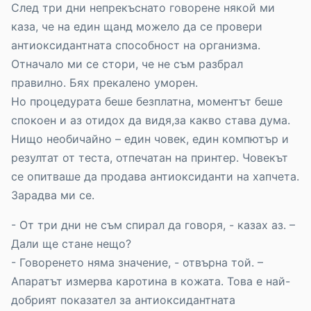
След три дни непрекъснато говорене някой ми
каза, че на един щанд можело да се провери
антиоксидантната способност на организма.
Отначало ми се стори, че не съм разбрал
правилно. Бях прекалено уморен.
Но процедурата беше безплатна, моментът беше
спокоен и аз отидох да видя,за какво става дума.
Нищо необичайно – един човек, един компютър и
резултат от теста, отпечатан на принтер. Човекът
се опитваше да продава антиоксиданти на хапчета.
Зарадва ми се.
- От три дни не съм спирал да говоря, - казах аз. –
Дали ще стане нещо?
- Говоренето няма значение, - отвърна той. –
Апаратът измерва каротина в кожата. Това е най-
добрият показател за антиоксидантната