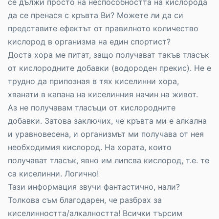
се дължи просто на неспособността на кислорода
да се пренася с кръвта Ви? Можете ли да си
представите ефектът от правилното количество
кислород в организма на един спортист?
Доста хора ме питат, защо получават такъв тласък
от кислородните добавки (водороден прекис). Не е
трудно да припозная в тях киселинни хора,
хванати в капана на киселинния начин на живот.
Аз не получавам тласъци от кислородните
добавки. Затова заключих, че кръвта ми е алкална
и уравновесена, и организмът ми получава от нея
необходимия кислород. На хората, които
получават тласък, явно им липсва кислород, т.е. те
са киселинни. Логично!
Тази информация звучи фантастично, нали?
Толкова съм благодарен, че разбрах за
киселинността/алкалността! Всички търсим