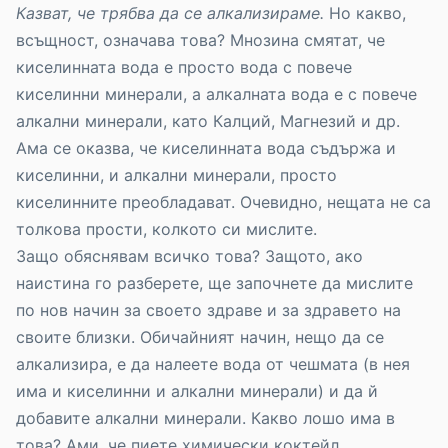
Казват, че трябва да се алкализираме.
Но какво,
всъщност, означава това? Мнозина смятат, че
киселинната вода е просто вода с повече
киселинни минерали, а алкалната вода е с повече
алкални минерали, като Калций, Mагнезий и др.
Ама се оказва, че киселинната вода съдържа и
киселинни, и алкални минерали, просто
киселинните преобладават. Очевидно, нещата не са
толкова прости, колкото си мислите.
Защо обяснявам всичко това? Защото, ако
наистина го разберете, ще започнете да мислите
по нов начин за своето здраве и за здравето на
своите близки. Обичайният начин, нещо да се
алкализира, е да налеете вода от чешмата (в нея
има и киселинни и алкални минерали) и да й
добавите алкални минерали. Какво лошо има в
това? Ами, че пиете химически коктейл.