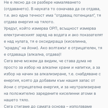
Не е лесно да се разбере намаляването
(отдаването). В науката то означава да се отдава,
т.е. ако една течност има “отдаващ потенциал”, тя
отдава енергия на тялото.
Уредът, който измерва ОPП, всъщност измерва
електрическият заряд на водата и ако показателят
е над нулата, тя е оксидираща (киселинна,
“крадец” на йони). Ако волтажът е отрицателен, тя
е отдаваща (алкална, отдава)!
Сега вече можем да видим, че става дума не
просто за избор на алкални храни и напитки, а за
избор на начин за алкализиране, т.е. снабдяване с
енергия, която да добавим към нашия запас от
йони с отрицателна енергия, и за неутрализиране
на положително заредените киселинни атоми в
нашето тяло.
Сега стигаме до самата основа – използваме