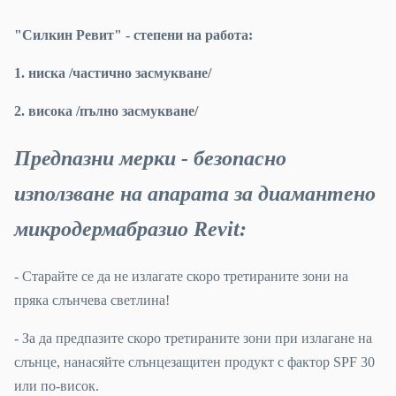
"Силкин Ревит" - степени на работа:
1. ниска /частично засмукване/
2. висока /пълно засмукване/
Предпазни мерки - безопасно
използване на апарата за диамантено
микродермабразио Revit:
- Старайте се да не излагате скоро третираните зони на
пряка слънчева светлина!
- За да предпазите скоро третираните зони при излагане на
слънце, нанасяйте слънцезащитен продукт с фактор SPF 30
или по-висок.