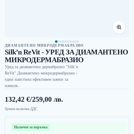
ДИАМАНТЕНО МИКРОДЕРМАБРАЗИО
Silk’n ReVit - УРЕД ЗА ДИАМАНТЕНО
МИКРОДЕРМАБРАЗИО
Уред за диамантено дермабразио "Silk’n
ReVit" Диамантено микродермабразио -
един наистина ефективен начин за
намаля...
132,42 €
/
259,00 лв.
Цената включва ДДС
Наличен за поръчка