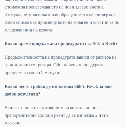
спомага за произвеждането на нови здрави клетки.
Засмукването засилва кръвообращението към епидермиса,
което спомага за производтвото на колаген и еластин за по-
младежки вид на кожата.
Колко време продължава процедурата със Silk‘n Revit?
Продължителността на процедурата зависи от размера на
зоната, която се третира. Обикновено процедурата
продължава около 5 минути.
Колко често трябва да използвам Silk‘n Revit, за най-
добри резултати?
Всичко зависи от състоянието на кожата ви, но е
препоръчително Силкин ревит да се използва 2 пъти
месечно.