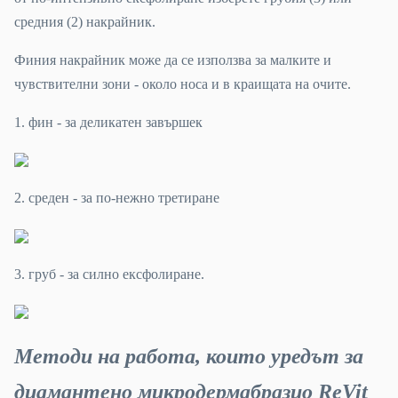
средния (2) накрайник.
Финия накрайник може да се използва за малките и
чувствителни зони - около носа и в краищата на очите.
1. фин - за деликатен завършек
2. среден - за по-нежно третиране
3. груб - за силно ексфолиране.
Методи на работа, които уредът за
диамантено микродермабразио ReVit