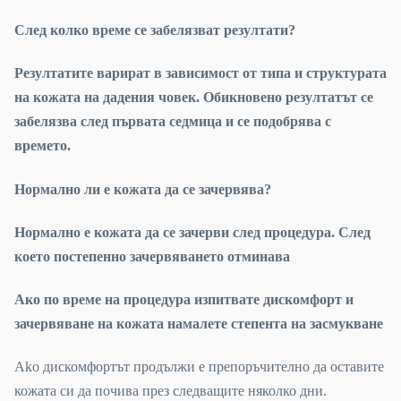
След колко време се забелязват резултати?
Резултатите варират в зависимост от типа и структурата
на кожата на дадения човек. Обикновено резултатът се
забелязва след първата седмица и се подобрява с
времет
о.
Нормално ли е кожата да се зачервява?
Нормално е кожата да се зачерви след процедура. След
което постепенно зачервяването отминава
Ако по време на процедура изпитвате дискомфорт и
зачервяване на кожата намалете степента на засмукване
Ako дискомфортът продължи e препоръчително да оставите
кожата си да почива през следващите няколко дни.