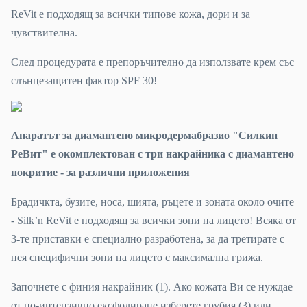
ReVit е подходящ за всички типове кожа, дори и за
чувствителна.
След процедурата е препоръчително да използвате крем със
слънцезащитен фактор SPF 30!
Апаратът за диамантено микродермабразио "Силкин
РеВит" е окомплектован с три накрайника с диамантено
покритие - за различни приложения
Брадичкта, бузите, носа, шията, ръцете и зоната около очите
- Silk’n ReVit е подходящ за всички зони на лицето! Всяка от
3-те приставки е специално разработена, за да третирате с
нея специфични зони на лицето с максимална грижа.
Започнете с финия накрайник (1). Ако кожата Ви се нуждае
от по-интензивно ексфолиране изберете грубия (3) или