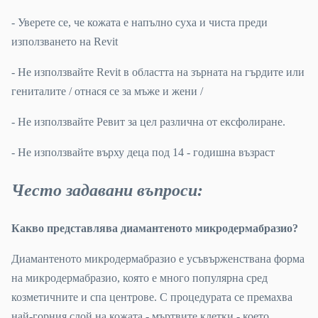
- Уверете се, че кожата е напълно суха и чиста преди
използването на Revit
- Не използвайте Revit в областта на зърната на гърдите или
гениталите / отнася се за мъже и жени /
- Не използвайте Ревит за цел различна от ексфолиране.
- Не използвайте върху деца под 14 - годишна възраст
Често задавани въпроси
:
Какво представлява диамантеното микродермабразио?
Диамантеното микродермабразио е усъвърженствана форма
на микродермабразио, която е много популярна сред
козметичните и спа центрове. С процедурата се премахва
най-горния слой на кожата - мъртвите клетки - което