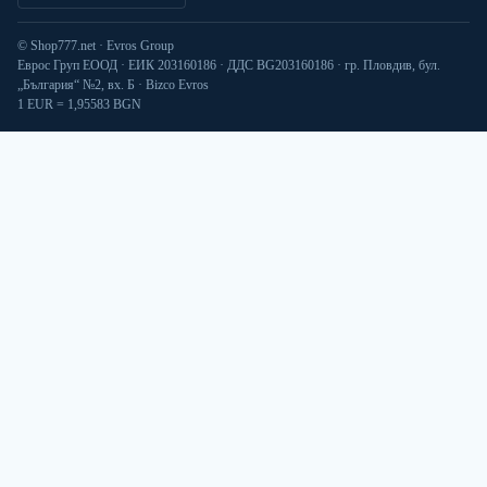
© Shop777.net · Evros Group
Еврос Груп ЕООД · ЕИК 203160186 · ДДС BG203160186 · гр. Пловдив, бул.
„България“ №2, вх. Б · Bizco Evros
1 EUR = 1,95583 BGN