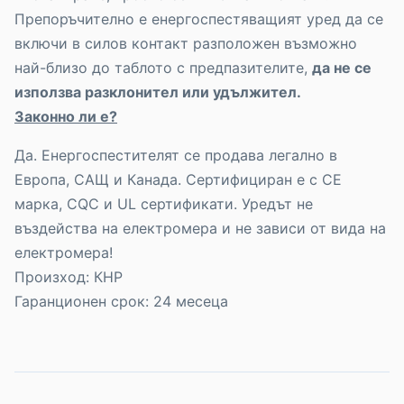
Препоръчително е енергоспестяващият уред да се
включи в силов контакт разположен възможно
най-близо до таблото с предпазителите,
да не се
използва разклонител или удължител.
Законно ли е?
Да. Енергоспестителят се продава легално в
Европа, САЩ и Канада. Сертифициран е с СЕ
марка, CQC и UL сертификати. Уредът не
въздейства на електромера и не зависи от вида на
електромера!
Произход: КНР
Гаранционен срок: 24 месеца