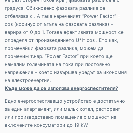
на резисторен токов кръг, фазовата разлика е 0
градуса. Обикновено фазовата разлика се
отбелязва с . А така нареченият “Power Factor” =
cos (косинус от ъгъла на фазовата разлика) –
варира от 0 до 1. Тогава ефективната мощност се
определя от произведението U*I* cos . Ето как,
променяйки фазовата разлика, можем да
променим т.нар. “Power Factor” при което ще
намалим големината на тока при постоянно
напрежение – което извършва уредът за икономия
на електроенергия.
Къде може да се използва енергоспестителя?
Едно енергоспестяващо устройство е достатъчно
за един апартамент, или малък хотел, ресторант
или производствено помещение с мощност на
включените консуматори до 19 kW.