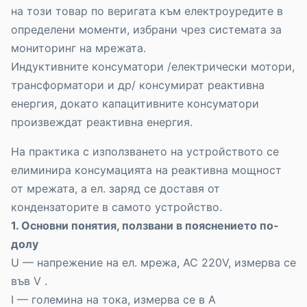
на този товар по веригата към електроуредите в
определени моменти, избрани чрез системата за
мониторинг на мрежата.
Индуктивните консуматори /електрически мотори,
трансформатори и др/ консумират реактивна
енергия, докато капацитивните консуматори
произвеждат реактивна енергия.
На практика с използването на устройството се
елиминира консумацията на реактивна мощност
от мрежата, а ел. заряд се доставя от
кондензаторите в самото устройство.
1. Основни понятия, ползвани в пояснението по-
долу
U — напрежение на ел. мрежа, AC 220V, измерва се
във V .
I — големина на тока, измерва се в А