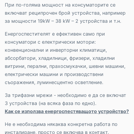
При по-голяма мощност на консуматорите се
включват реципрочен брой устройства, например
за мощности 19kW – 38 kW – 2 устройства и т.н.
Енергоспестителят е ефективен само при
консуматори с електрически мотори:
конвенционални и инверторни климатици,
абсорбатори, хладилници, фризери, хладилни
витрини, перални, прахосмукачки, шевни машини,
електрически машини и производствени
съоражения, луминесцентно осветление.
За трифазни мрежи - необходимо е да се включат
3 устройства (на всяка фаза по едно).
Как се използва енергоспестяващото устройство?
Не е необходима някаква конкретна работа по
инсталиране, просто се включва в контакт.