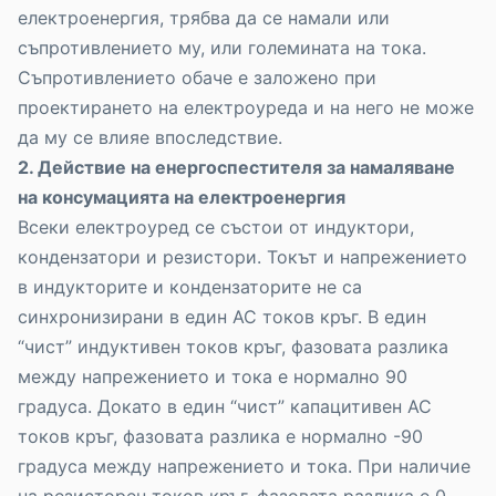
електроенергия, трябва да се намали или
съпротивлението му, или големината на тока.
Съпротивлението обаче е заложено при
проектирането на електроуреда и на него не може
да му се влияе впоследствие.
2. Действие на енергоспестителя за намаляване
на консумацията на електроенергия
Всеки електроуред се състои от индуктори,
кондензатори и резистори. Токът и напрежението
в индукторите и кондензаторите не са
синхронизирани в един АС токов кръг. В един
“чист” индуктивен токов кръг, фазовата разлика
между напрежението и тока е нормално 90
градуса. Докато в един “чист” капацитивен АС
токов кръг, фазовата разлика е нормално -90
градуса между напрежението и тока. При наличие