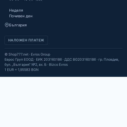
Неделя
Почивен ден
България
НАЛОЖЕН ПЛАТЕЖ
© Shop777.net · Evros Group
Еврос Груп ЕООД · ЕИК 203160186 · ДДС BG203160186 · гр. Пловдив,
бул. „България“ №2, вх. Б · Bizco Evros
1 EUR = 1,95583 BGN