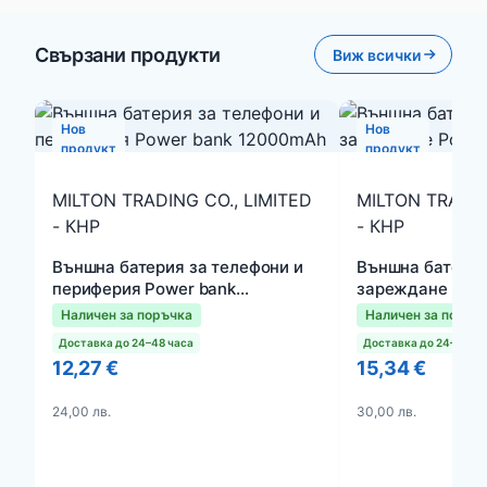
Свързани продукти
Виж всички
Нов
Нов
продукт
продукт
MILTON TRADING CO., LIMITED
MILTON TRADIN
- КНР
- КНР
Външна батерия за телефони и
Външна батерия
периферия Power bank
зареждане Pow
12000mAh
20000mAh
Наличен за поръчка
Наличен за поръч
Доставка до 24–48 часа
Доставка до 24–48 ча
12,27 €
15,34 €
24,00 лв.
30,00 лв.