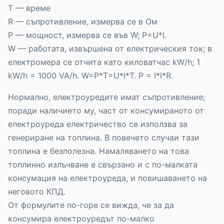
T — време
R — съпротивление, измерва се в Ом
P — мощност, измерва се във W; P=U*I.
W — работата, извършена от електрическия ток; в
електромера се отчита като киловатчас kW/h; 1
kW/h = 1000 VA/h. W=P*T=U*I*T. P = I*I*R.
Нормално, електроуредите имат съпротивление;
поради наличието му, част от консумираното от
електроуреда електричество се използва за
генериране на топлина. В повечето случаи тази
топлина е безполезна. Намаляването на това
топлинно излъчване е свързано и с по-малката
консумация на електроуреда, и повишаването на
неговото КПД.
От формулите по-горе се вижда, че за да
консумира електроуредът по-малко