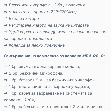
⇒
Безжичен микрофон - 2 бр., включен в
комплекта за караоке (220-270MHz)
⇒
Вход за китара
⇒
Регулиране нивото на звука на китарата
⇒
Удобна разтегателна дръжка за лесно пренасяне
на караоке тонколоната
⇒
Колелца за лесно пренасяне
Съдържание на комплекта за караоке
MBA Q8-C
:
⇒ 1 бр. акумулаторна караоке колона,
⇒ 2 бр. безжични микрофона,
⇒ 1 бр. батерия 9 V - за безжичния микрофон,
⇒ 1 бр. дистанционно за караоке уредбата,
⇒ 1 бр. кабел за захранване на системата за
караоке - 220V,
⇒ 1 бр. кабел мъжки стерео жак - 2 мъжки чинча