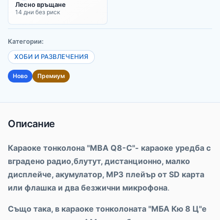
Лесно връщане
14 дни без риск
Категории:
ХОБИ И РАЗВЛЕЧЕНИЯ
Ново
Премиум
Описание
Караоке тонколона "MBA Q8-C"- караоке уредба с
вградено радио,блутут, дистанционно, малко
дисплейче, акумулатор, МР3 плейър от SD карта
или флашка и два безжични микрофона
.
Също така, в караоке тонколоната "МБА
Кю 8 Ц"
е