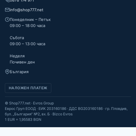
info@shop777.net
Понеделник – Петък
09:00 – 18:00 часа
Събота
09:00 – 13:00 часа
Неделя
Почивен ден
България
НАЛОЖЕН ПЛАТЕЖ
© Shop777.net · Evros Group
Еврос Груп ЕООД · ЕИК 203160186 · ДДС BG203160186 · гр. Пловдив,
бул. „България“ №2, вх. Б · Bizco Evros
1 EUR = 1,95583 BGN