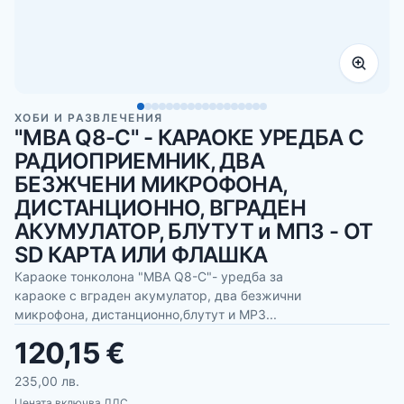
ХОБИ И РАЗВЛЕЧЕНИЯ
"MBA Q8-C" - КАРАОКЕ УРЕДБА С
РАДИОПРИЕМНИК, ДВА
БЕЗЖЧЕНИ МИКРОФОНА,
ДИСТАНЦИОННО, ВГРАДЕН
АКУМУЛАТОР, БЛУТУТ и МП3 - ОТ
SD КАРТА ИЛИ ФЛАШКА
Караоке тонколона "MBA Q8-C"- уредба за
караоке с вграден акумулатор, два безжични
микрофона, дистанционно,блутут и МР3...
120,15 €
235,00 лв.
Цената включва ДДС