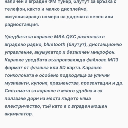
наличен и вграден ФМ тунер, блутут за връзка с
телефон, както и малко дисплейче,
визуализиращо номера на дадената песен или
радиостанция.
Уредбата за караоке
MBA Q8C
разполага с
вградено радио, bluetooth (блутут), дистанционно
управление, акумулатор и безжичен микрофон.
Караоке уредбата възпроизвижда файлове МП3
формат от
флашка или
SD карта. Караоке
тонколоната е особено подходяща за улични
музиканти, купони, празненства, презентации и др.
Системата за караоке е много удобна и за
ползване дори на места където няма
електричество, тъй като е с вграден мощен
акумулатор.