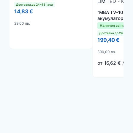
LIMITED - КНР
Доставка до 24–48 часа
14,83 €
"MBA TV-10" - А
акумулаторна к
29,00 лв.
вградено DVD и
Наличен за поръч
Carrier TV-10, 
Доставка до 24–48 ча
карта или флаш
199,40 €
микрофон и дис
390,00 лв.
от 16,62 € / ме