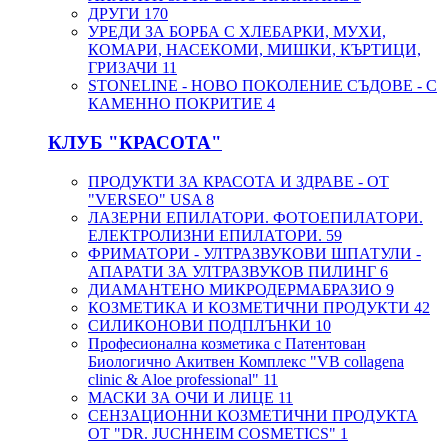
ДРУГИ
170
УРЕДИ ЗА БОРБА С ХЛЕБАРКИ, МУХИ,
КОМАРИ, НАСЕКОМИ, МИШКИ, КЪРТИЦИ,
ГРИЗАЧИ
11
STONELINE - НОВО ПОКОЛЕНИЕ СЪДОВЕ - С
КАМЕННО ПОКРИТИЕ
4
КЛУБ "КРАСОТА"
ПРОДУКТИ ЗА КРАСОТА И ЗДРАВЕ - ОТ
"VERSEO" USA
8
ЛАЗЕРНИ ЕПИЛАТОРИ. ФОТОЕПИЛАТОРИ.
ЕЛЕКТРОЛИЗНИ ЕПИЛАТОРИ.
59
ФРИМАТОРИ - УЛТРАЗВУКОВИ ШПАТУЛИ -
АПАРАТИ ЗА УЛТРАЗВУКОВ ПИЛИНГ
6
ДИАМАНТЕНО МИКРОДЕРМАБРАЗИО
9
КОЗМЕТИКА И КОЗМЕТИЧНИ ПРОДУКТИ
42
СИЛИКОНОВИ ПОДПЛЪНКИ
10
Професионална козметика с Патентован
Биологично Акитвен Комплекс "VB collagena
clinic & Aloe professional"
11
МАСКИ ЗА ОЧИ И ЛИЦЕ
11
СЕНЗАЦИОННИ КОЗМЕТИЧНИ ПРОДУКТА
ОТ "DR. JUCHHEIM COSMETICS"
1