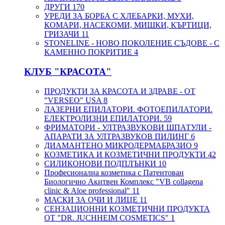
ДРУГИ
170
УРЕДИ ЗА БОРБА С ХЛЕБАРКИ, МУХИ,
КОМАРИ, НАСЕКОМИ, МИШКИ, КЪРТИЦИ,
ГРИЗАЧИ
11
STONELINE - НОВО ПОКОЛЕНИЕ СЪДОВЕ - С
КАМЕННО ПОКРИТИЕ
4
КЛУБ "КРАСОТА"
ПРОДУКТИ ЗА КРАСОТА И ЗДРАВЕ - ОТ
"VERSEO" USA
8
ЛАЗЕРНИ ЕПИЛАТОРИ. ФОТОЕПИЛАТОРИ.
ЕЛЕКТРОЛИЗНИ ЕПИЛАТОРИ.
59
ФРИМАТОРИ - УЛТРАЗВУКОВИ ШПАТУЛИ -
АПАРАТИ ЗА УЛТРАЗВУКОВ ПИЛИНГ
6
ДИАМАНТЕНО МИКРОДЕРМАБРАЗИО
9
КОЗМЕТИКА И КОЗМЕТИЧНИ ПРОДУКТИ
42
СИЛИКОНОВИ ПОДПЛЪНКИ
10
Професионална козметика с Патентован
Биологично Акитвен Комплекс "VB collagena
clinic & Aloe professional"
11
МАСКИ ЗА ОЧИ И ЛИЦЕ
11
СЕНЗАЦИОННИ КОЗМЕТИЧНИ ПРОДУКТА
ОТ "DR. JUCHHEIM COSMETICS"
1