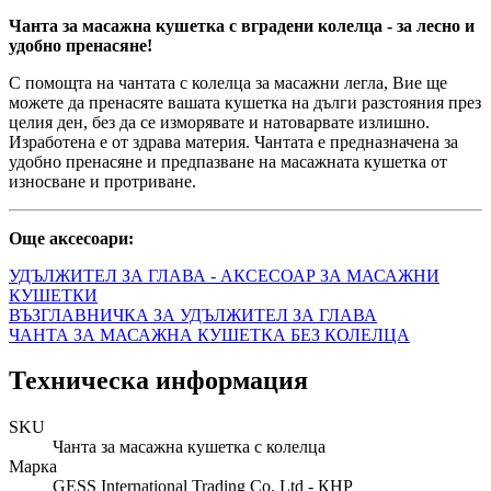
Чанта за масажна кушетка с вградени колелца - за лесно и
удобно пренасяне!
С помощта на чантата с колелца за масажни легла, Вие ще
можете да пренасяте вашата кушетка на дълги разстояния през
целия ден, без да се изморявате и натоварвате излишно.
Изработена е от здрава материя. Чантата е предназначена за
удобно пренасяне и предпазване на масажната кушетка от
износване и протриване.
Още аксесоари:
УДЪЛЖИТЕЛ ЗА ГЛАВА - АКСЕСОАР ЗА МАСАЖНИ
КУШЕТКИ
ВЪЗГЛАВНИЧКА ЗА УДЪЛЖИТЕЛ ЗА ГЛАВА
ЧАНТА ЗА МАСАЖНА КУШЕТКА БЕЗ КОЛЕЛЦА
Техническа информация
SKU
Чанта за масажна кушетка с колелца
Марка
GESS International Trading Co. Ltd - КНР