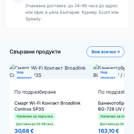
Очаквана доставка: до 24–48 часа до адрес
или офис в цяла България. Куриер: Econt или
Speedy.
Свързани продукти
Виж всички
Нов
Нов
продукт
продукт
По подразбиране
По подразбир
Смарт Wi-Fi Контакт Broadlink
Банкнотоброяч
Contros SP3S
BG-728 UV / MG
Наличен за поръчка
Наличен за поръч
Доставка до 24–48 часа
Доставка до 24–48 ча
30,68 €
163,10 €