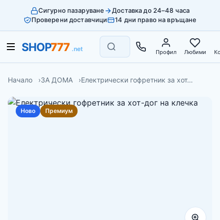
Сигурно пазаруване
Доставка до 24–48 часа
Проверени доставчици
14 дни право на връщане
Профил
Любими
К
Начало
ЗА ДОМА
Електрически гофретник за хот…
Ново
Премиум