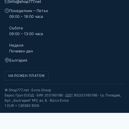
info@shop777.net
Понеделник – Петък
09:00 – 18:00 часа
Събота
09:00 – 13:00 часа
Неделя
Почивен ден
България
НАЛОЖЕН ПЛАТЕЖ
© Shop777.net · Evros Group
Еврос Груп ЕООД · ЕИК 203160186 · ДДС BG203160186 · гр. Пловдив,
бул. „България“ №2, вх. Б · Bizco Evros
1 EUR = 1,95583 BGN