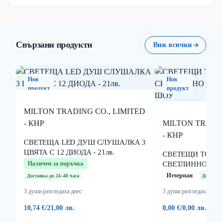
Свързани продукти
Виж всички
Нов
Нов
продукт
продукт
MILTON TRADING CO., LIMITED
- КНР
MILTON TRADIN
- КНР
СВЕТЕЩА LED ДУШ СЛУШАЛКА 3
ЦВЯТА С 12 ДИОДА - 21лв.
СВЕТЕЩИ ТОНК
Наличен за поръчка
СВЕТЛИННО И 
ШОУ
Изчерпан
Доставка до 24–48 часа
Доставка
3 души разгледаха днес
3 души разгледаха днес
10,74 €
/
21,00 лв.
0,00 €
/
0,00 лв.