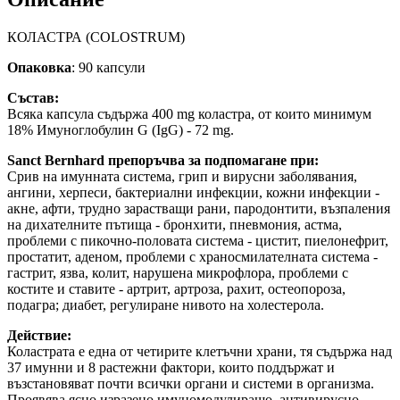
КОЛАСТРА (COLOSTRUM)
Опаковка
: 90 капсули
Състав:
Всяка капсула съдържа 400 mg коластра, от които минимум
18% Имуноглобулин G (IgG) - 72 mg.
Sanct Bernhard препоръчва за подпомагане при:
Срив на имунната система, грип и вирусни заболявания,
ангини, херпеси, бактериални инфекции, кожни инфекции -
акне, афти, трудно зарастващи рани, пародонтити, възпаления
на дихателните пътища - бронхити, пневмония, астма,
проблеми с пикочно-половата система - цистит, пиелонефрит,
простатит, аденом, проблеми с храносмилателната система -
гастрит, язва, колит, нарушена микрофлора, проблеми с
костите и ставите - артрит, артроза, рахит, остеопороза,
подагра; диабет, регулиране нивото на холестерола.
Действие:
Коластрата е една от четирите клетъчни храни, тя съдържа над
37 имунни и 8 растежни фактори, които поддържат и
възстановяват почти всички органи и системи в организма.
Проявява ясно изразено имуномодулиращо, антивирусно,