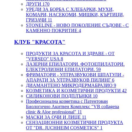
ДРУГИ
170
УРЕДИ ЗА БОРБА С ХЛЕБАРКИ, МУХИ,
КОМАРИ, НАСЕКОМИ, МИШКИ, КЪРТИЦИ,
ГРИЗАЧИ
11
STONELINE - НОВО ПОКОЛЕНИЕ СЪДОВЕ - С
КАМЕННО ПОКРИТИЕ
4
КЛУБ "КРАСОТА"
ПРОДУКТИ ЗА КРАСОТА И ЗДРАВЕ - ОТ
"VERSEO" USA
8
ЛАЗЕРНИ ЕПИЛАТОРИ. ФОТОЕПИЛАТОРИ.
ЕЛЕКТРОЛИЗНИ ЕПИЛАТОРИ.
59
ФРИМАТОРИ - УЛТРАЗВУКОВИ ШПАТУЛИ -
АПАРАТИ ЗА УЛТРАЗВУКОВ ПИЛИНГ
6
ДИАМАНТЕНО МИКРОДЕРМАБРАЗИО
9
КОЗМЕТИКА И КОЗМЕТИЧНИ ПРОДУКТИ
42
СИЛИКОНОВИ ПОДПЛЪНКИ
10
Професионална козметика с Патентован
Биологично Акитвен Комплекс "VB collagena
clinic & Aloe professional"
11
МАСКИ ЗА ОЧИ И ЛИЦЕ
11
СЕНЗАЦИОННИ КОЗМЕТИЧНИ ПРОДУКТА
ОТ "DR. JUCHHEIM COSMETICS"
1