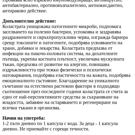
антибактериално, противовъзпалително, антиокисдантно,
антираково действие.
Допълнително действие:
Коластрата унищожава патогенните микроби, подпомага
заселването на полезни бактерии, успокоява и заздравява
раздразнените и свръхпропускливи черва, изгражда бариера
срещу токсините и патогените, подобрява усвояването на
храни, добавки и лекарства. Коластрата предпазва от
инфекции на пикочо-половата система, на дихателните
пътища, укрепва костната плътност, увеличава мускулната
тъкан, предпазва от развитие на алергии, повишава
издръжливостта при тежки физически и психически
натоварвания, подобрява еластичността на кожата, подобрява
емоционалното състояние. Благодарение на уникалното
съчетание на естествени растежни фактори в подходящо
съотношение през последните години коластрата се счита за
едно от най-перспективните средства за съхраняване на
младостта, забавяне на остаряването и регенериране на
всички тъкани в организма.
Начин на употреба:
1-2 пъти дневно по 1 капсула с вода. За деца - 1 капсула
дневно. Не приемайте с горещи течности.