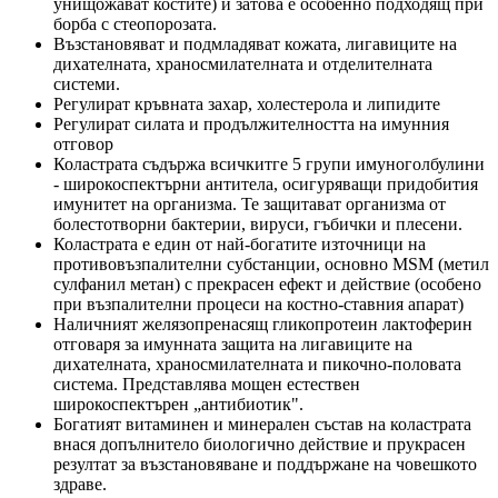
унищожават костите) и затова е особенно подходящ при
борба с стеопорозата.
Възстановяват и подмладяват кожата, лигавиците на
дихателната, храносмилателната и отделителната
системи.
Регулират кръвната захар, холестерола и липидите
Регулират силата и продължителността на имунния
отговор
Коластрата съдържа всичкитге 5 групи имуноголбулини
- широкоспектърни антитела, осигуряващи придобития
имунитет на организма. Те защитават организма от
болестотворни бактерии, вируси, гъбички и плесени.
Коластрата е един от най-богатите източници на
противовъзпалителни субстанции, основно MSM (метил
сулфанил метан) с прекрасен ефект и действие (особено
при възпалителни процеси на костно-ставния апарат)
Наличният желязопренасящ гликопротеин лактоферин
отговаря за имунната защита на лигавиците на
дихателната, храносмилателната и пикочно-половата
система. Представлява мощен естествен
широкоспектърен „антибиотик".
Богатият витаминен и минерален състав на коластрата
внася допълнитело биологично действие и прукрасен
резултат за възстановяване и поддържане на човешкото
здраве.