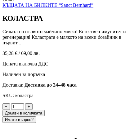
КЪЩАТА НА БИЛКИТЕ “Sanct Bernhard”
КОЛАСТРА
Силата на първото майчино мляко! Естествен имунитет и
регенерация! Коластрата е млякото на всеки бозайник в
първит...
35,28 €
/
69,00 лв.
Цената включва ДДС
Наличен за поръчка
Доставка:
Доставка до 24–48 часа
SKU: коластра
−
+
Добави в количката
Имате въпрос?