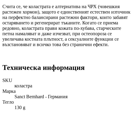
Счита се, че коластрата е алтернатива на ЧРХ (човешкия
растежен хормон), защото е единственият естествен източник
на перфектно балансирани растежни фактори, които забавят
остаряването и регенерират тъканите. Когато се приема
редовно, коластрата прави кожата по-хубава, старческите
петна намаляват и даже изчезват, при остеопороза се
увеличава костната плътност, а сексуалните функции се
възстановяват и всичко това без странични ефекти.
Техническа информация
SKU
коластра
Марка
Sanct Bernhard - Германия
Тегло
130 g