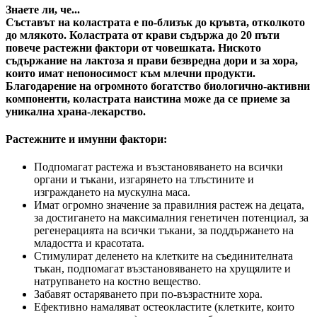
Знаете ли, че...
Съставът на коластрата е по-близък до кръвта, отколкото
до млякото. Коластрата от крави съдържа до 20 пъти
повече растежни фактори от човешката. Ниското
съдържание на лактоза я прави безвредна дори и за хора,
които имат непоносимост към млечни продукти.
Благодарение на огромното богатство биологично-активни
компоненти, коластрата наистина може да се приеме за
уникална храна-лекарство.
Растежните и имунни фактори:
Подпомагат растежа и възстановяването на всички
органи и тъкани, изгарянето на тлъстините и
изграждането на мускулна маса.
Имат огромно значение за правилния растеж на децата,
за достигането на максималния генетичен потенциал, за
регенерацията на всички тъкани, за поддържането на
младостта и красотата.
Стимулират деленето на клетките на съединителната
тъкан, подпомагат възстановяването на хрущялите и
натрупването на костно вещество.
Забавят остаряването при по-възрастните хора.
Ефективно намаляват остеокластите (клетките, които