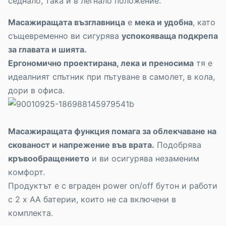
седнало, така и в легнало положение.
Масажиращата възглавница
е
мека и удобна
, като
същевременно ви сигурява
успокояваща подкрепа
за главата и шията.
Ергономично проектирана, лека и преносима
тя е
идеалният спътник при пътуване в самолет, в кола,
дори в офиса.
Масажиращата функция помага за облекчаване на
скованост и напрежение във врата.
Подобрява
кръвообращението
и ви осигурява незаменим
комфорт.
Продуктът е с вграден power on/off бутон и работи
с 2 х АА батерии, които не са включени в
комплекта.