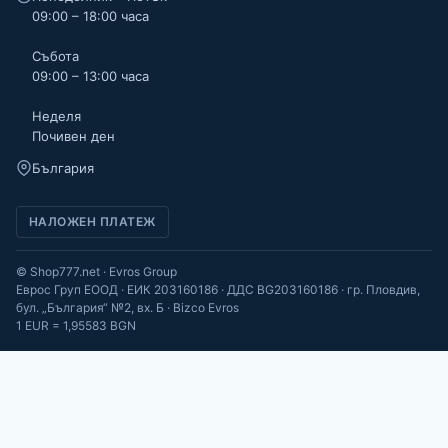
09:00 – 18:00 часа
Събота
09:00 – 13:00 часа
Неделя
Почивен ден
България
НАЛОЖЕН ПЛАТЕЖ
© Shop777.net · Evros Group
Еврос Груп ЕООД · ЕИК 203160186 · ДДС BG203160186 · гр. Пловдив,
бул. „България“ №2, вх. Б · Bizco Evros
1 EUR = 1,95583 BGN