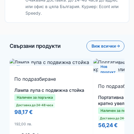
или офис в цяла България. Куриер: Econt или
Speedy.
Свързани продукти
Виж всички
Нов
Нов
продукт
продукт
По подразбиране
По подразбир
Лампа лупа с подвижна стойка
Портативна лам
Наличен за поръчка
кратно увеличе
Доставка до 24–48 часа
Наличен за поръч
98,17 €
Доставка до 24–48 ча
192,00 лв.
56,24 €