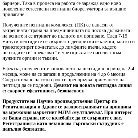
бариери. Така в процеса на работа се заражда едно ново
поколение естествени пептидни биорегулатори за външно
прилагане.
Получените пептидни комплекси (ПК) се нанасят от
вътрешната страна на предмишницата по посока дължината
на вените и се втриват до пълното им попиване. След 7-15
минути пептидите се свързват с дендритните клетки, които ги
транспортират по-нататък до лимфните възли, където
пептидите се “прекачват” и чрез кръвта се насочват към
нужните органи и тъкани.
Ефектът, получен от използването на пептиди в период на 2-4
месеца, може да се запази в продължение на 4 до 6 месеца.
След изтичане на този срок се препоръчва приемането на
пептиди да се поднови.
Девизът на новата пептидна линия
е:
скорост, ефективност, безопасност.
Продуктите на Научно-производствения Център по
Ревитализация и Здраве се разпространяват на принципа
на мрежовия маркетинг МЛМ /мултилевъл/. При интерес
от Ваша страна, не се колебайте да се свържите с нас.
Регистрацията като независим търговски сътрудник е
напълно безплатна.