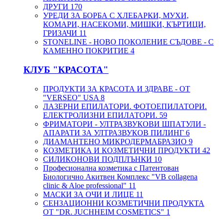
ДРУГИ
170
УРЕДИ ЗА БОРБА С ХЛЕБАРКИ, МУХИ,
КОМАРИ, НАСЕКОМИ, МИШКИ, КЪРТИЦИ,
ГРИЗАЧИ
11
STONELINE - НОВО ПОКОЛЕНИЕ СЪДОВЕ - С
КАМЕННО ПОКРИТИЕ
4
КЛУБ "КРАСОТА"
ПРОДУКТИ ЗА КРАСОТА И ЗДРАВЕ - ОТ
"VERSEO" USA
8
ЛАЗЕРНИ ЕПИЛАТОРИ. ФОТОЕПИЛАТОРИ.
ЕЛЕКТРОЛИЗНИ ЕПИЛАТОРИ.
59
ФРИМАТОРИ - УЛТРАЗВУКОВИ ШПАТУЛИ -
АПАРАТИ ЗА УЛТРАЗВУКОВ ПИЛИНГ
6
ДИАМАНТЕНО МИКРОДЕРМАБРАЗИО
9
КОЗМЕТИКА И КОЗМЕТИЧНИ ПРОДУКТИ
42
СИЛИКОНОВИ ПОДПЛЪНКИ
10
Професионална козметика с Патентован
Биологично Акитвен Комплекс "VB collagena
clinic & Aloe professional"
11
МАСКИ ЗА ОЧИ И ЛИЦЕ
11
СЕНЗАЦИОННИ КОЗМЕТИЧНИ ПРОДУКТА
ОТ "DR. JUCHHEIM COSMETICS"
1