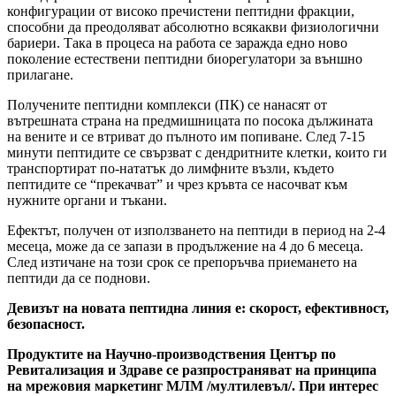
конфигурации от високо пречистени пептидни фракции,
способни да преодоляват абсолютно всякакви физиологични
бариери. Така в процеса на работа се заражда едно ново
поколение естествени пептидни биорегулатори за външно
прилагане.
Получените пептидни комплекси (ПК) се нанасят от
вътрешната страна на предмишницата по посока дължината
на вените и се втриват до пълното им попиване. След 7-15
минути пептидите се свързват с дендритните клетки, които ги
транспортират по-нататък до лимфните възли, където
пептидите се “прекачват” и чрез кръвта се насочват към
нужните органи и тъкани.
Ефектът, получен от използването на пептиди в период на 2-4
месеца, може да се запази в продължение на 4 до 6 месеца.
След изтичане на този срок се препоръчва приемането на
пептиди да се поднови.
Девизът на новата пептидна линия е:
скорост, ефективност,
безопасност.
Продуктите на Научно-производствения Център по
Ревитализация и Здраве се разпространяват на принципа
на мрежовия маркетинг МЛМ /мултилевъл/. При интерес