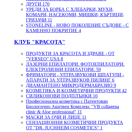
ДРУГИ
170
УРЕДИ ЗА БОРБА С ХЛЕБАРКИ, МУХИ,
КОМАРИ, НАСЕКОМИ, МИШКИ, КЪРТИЦИ,
ГРИЗАЧИ
11
STONELINE - НОВО ПОКОЛЕНИЕ СЪДОВЕ - С
КАМЕННО ПОКРИТИЕ
4
КЛУБ "КРАСОТА"
ПРОДУКТИ ЗА КРАСОТА И ЗДРАВЕ - ОТ
"VERSEO" USA
8
ЛАЗЕРНИ ЕПИЛАТОРИ. ФОТОЕПИЛАТОРИ.
ЕЛЕКТРОЛИЗНИ ЕПИЛАТОРИ.
59
ФРИМАТОРИ - УЛТРАЗВУКОВИ ШПАТУЛИ -
АПАРАТИ ЗА УЛТРАЗВУКОВ ПИЛИНГ
6
ДИАМАНТЕНО МИКРОДЕРМАБРАЗИО
9
КОЗМЕТИКА И КОЗМЕТИЧНИ ПРОДУКТИ
42
СИЛИКОНОВИ ПОДПЛЪНКИ
10
Професионална козметика с Патентован
Биологично Акитвен Комплекс "VB collagena
clinic & Aloe professional"
11
МАСКИ ЗА ОЧИ И ЛИЦЕ
11
СЕНЗАЦИОННИ КОЗМЕТИЧНИ ПРОДУКТА
ОТ "DR. JUCHHEIM COSMETICS"
1