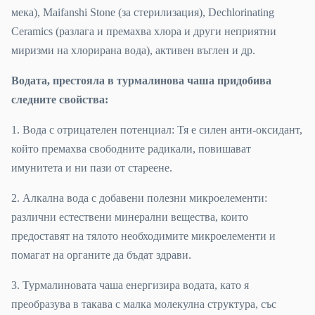
мека), Maifanshi Stone (за стерилизация), Dechlorinating
Ceramics (разлага и премахва хлора и други неприятни
миризми на хлорирана вода), активен въглен и др.
Водата, престояла в турмалинова чаша придобива
следните свойства:
1. Вода с отрицателен потенциал: Тя е силен анти-оксидант,
който премахва свободните радикали, повишават
имунитета и ни пази от стареене.
2. Алкална вода с добавени полезни микроелементи:
различни естествени минерални вещества, които
предоставят на тялото необходимите микроелементи и
помагат на органите да бъдат здрави.
3. Турмалиновата чаша енергизира водата, като я
преобразува в такава с малка молекулна структура, със