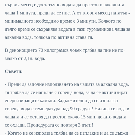
първия месец е достатъчно водата да престои в алкалната
чаша 1 минута, преди да се пие. А от втория месец нататък -
минималното необходимо време е 3 минути. Колкото по
дълго време се съхранява водата в тази турмалинова чаша за
алкална вода, толкова по-активна става тя.
В денонощието 70 килограмов човек трябва да пие не по-
малко от 2,1л. вода.
Съвети:
· Преди да започне използването на чашата за алкална вода,
тя трябва да се напълне с гореща вода, за да се активизират
енергизиращите камъни. Задължително да се използва
гореща вода с температура над 90 градуса! Налива се вода в
чашата и се оставя да престои около 15 мин, докато водата
се охлади. Процедурата се повтаря 3 пъти!
· Когато не се използва трябва да се изплакне и да се държи