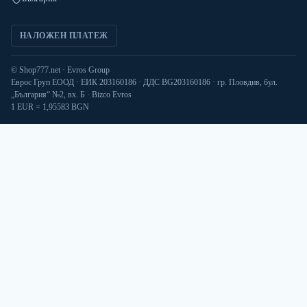
НАЛОЖЕН ПЛАТЕЖ
© Shop777.net · Evros Group
Еврос Груп ЕООД · ЕИК 203160186 · ДДС BG203160186 · гр. Пловдив, бул.
„България“ №2, вх. Б · Bizco Evros
1 EUR = 1,95583 BGN