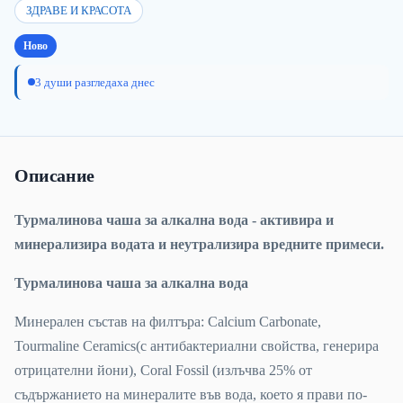
ЗДРАВЕ И КРАСОТА
Ново
3 души разгледаха днес
Описание
Турмалинова чаша за алкална вода - активира и
минерализира водата и неутрализира вредните примеси.
Турмалинова чаша за алкална вода
Минерален състав на филтъра: Calcium Carbonate,
Tourmaline Ceramics(с антибактериални свойства, генерира
отрицателни йони), Coral Fossil (излъчва 25% от
съдържанието на минералите във вода, което я прави по-