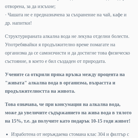
отворена, за да изсъхне;
· Чашата не е предназначена за съхранение на чай, кафе и
др. напитки!
Структурираната алкална вода не лекува отделни болести.
Употребявайки я продължително време помагате на
организма да се самоизчисти и да достигне това физическо
състояние, в което е бил създаден от природата.
Учените са открили пряка връзка между процента на
"живата" алкална вода в организма, възрастта и
продължителността на живота.
Това означава, че при консумация на алкална вода,
може да увеличите съдържанието на жива вода в тялото
на 15%, т.е. да получите като подарък 10-15 годи живот!
Изработена от неръждаема стомана клас 304 и филтър с