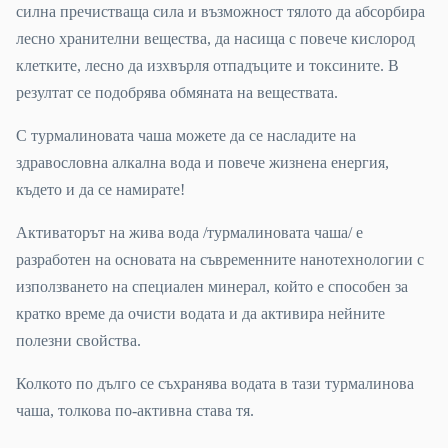
силна пречистваща сила и възможност тялото да абсорбира
лесно хранителни вещества, да насища с повече кислород
клетките, лесно да изхвърля отпадъците и токсините. В
резултат се подобрява обмяната на веществата.
С турмалиновата чаша можете да се насладите на
здравословна алкална вода и повече жизнена енергия,
където и да се намирате!
Активаторът на жива вода /турмалиновата чаша/ е
разработен на основата на съвременните нанотехнологии с
използването на специален минерал, който е способен за
кратко време да очисти водата и да активира нейните
полезни свойства.
Колкото по дълго се съхранява водата в тази турмалинова
чаша, толкова по-активна става тя.