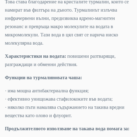
Това става благодарение на кристалите турмалин, които се
намират във филтъра на дъното. Турмалинът излъчва
инфрачервени вълни, предизвиква ядрено-магнитен
резонанс и превръща макро молекулите на водата в
микромолекули. Тази вода в цял свят се нарича ниско
молекулярна вода.
Характеристики на водата:
повишени разтварящи,
разграждащи и обменни действия.
Функции на турмалиновата чаша:
· има мощна антибактериална функция;
· ефективно унищожава стафилококите във водата;
· няколко пъти намалява съдържанието на такива вредни
вещества като олово и флуорит.
Продължителното използване на такава вода помага за: