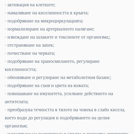
· активация на клетките;
· намаляване на киселинността в кръвта;
· подобряване на микроциркулацията;
· нормализиране на артериалното налягане;
· извеждане на шлаките и токсините от организма;;
· отстраняване на запек;
· почистване на червата;
· подобряване на храносмилането, регулиране
киселинността;
· обновяване и регулиране на метаболитния баланс;
· подобряване на съня и цвета на кожата;
· повишаване на имунитета, усилване действието на
антителата;
· преобразува течността в тялото на човека в слабо кисела,
което води до регулация и подобряването на целия
организъм;
· намаляване на холестерола в кръвта и почиства артериите;